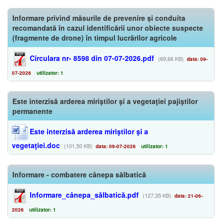
Informare privind măsurile de prevenire și conduita
recomandată în cazul identificării unor obiecte suspecte
(fragmente de drone) în timpul lucrărilor agricole
Circulara nr- 8598 din 07-07-2026.pdf
(69,66 KB)
data: 09-
07-2026
utilizator: 1
Este interzisă arderea miriştilor şi a vegetaţiei pajiştilor
permanente
Este interzisă arderea miriştilor şi a
vegetaţiei.doc
(101,50 KB)
data: 09-07-2026
utilizator: 1
Informare - combatere cânepa sălbatică
Informare_cânepa_sălbatică.pdf
(127,35 KB)
data: 21-06-
2026
utilizator: 1