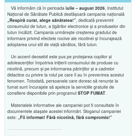
Vă informăm că în perioada
iulie – august 2026
, Institutul
Național de Sănătate Publică desfășoară campania națională
„Respiră curat, alege sănătatea!”
, dedicată prevenirii
consumului de tutun, a țigărilor electronice și a produselor din
tutun încălzit. Campania urmărește creșterea gradului de
informare privind efectele nocive ale nicotinei și încurajează
adoptarea unui stil de viață sănătos, fără tutun.
Un accent deosebit este pus pe protejarea copiilor și
adolescenților împotriva inițierii consumului de produse cu
nicotină, precum și pe informarea părinților și a cadrelor
didactice cu privire la rolul pe care îl au în prevenirea acestui
fenomen. Totodată, persoanele care doresc să renunțe la
fumat sunt încurajate să apeleze la serviciile gratuite de
consiliere disponibile prin programul
STOP FUMAT
.
Materialele informative ale campaniei pot fi consultate în
documentele atașate acestei informări. Sloganul campaniei
este:
„Fii informat! Fără nicotină, fără compromis!”