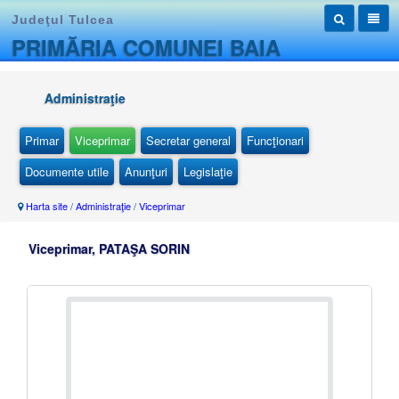
Judeţul Tulcea
PRIMĂRIA COMUNEI BAIA
Administraţie
Primar
Viceprimar
Secretar general
Funcţionari
Documente utile
Anunţuri
Legislaţie
Harta site
/
Administraţie
/
Viceprimar
Viceprimar, PATAŞA SORIN