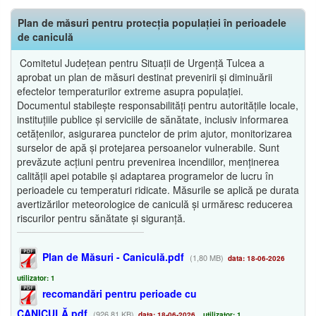
Plan de măsuri pentru protecția populației în perioadele
de caniculă
Comitetul Județean pentru Situații de Urgență Tulcea a
aprobat un plan de măsuri destinat prevenirii și diminuării
efectelor temperaturilor extreme asupra populației.
Documentul stabilește responsabilități pentru autoritățile locale,
instituțiile publice și serviciile de sănătate, inclusiv informarea
cetățenilor, asigurarea punctelor de prim ajutor, monitorizarea
surselor de apă și protejarea persoanelor vulnerabile. Sunt
prevăzute acțiuni pentru prevenirea incendiilor, menținerea
calității apei potabile și adaptarea programelor de lucru în
perioadele cu temperaturi ridicate. Măsurile se aplică pe durata
avertizărilor meteorologice de caniculă și urmăresc reducerea
riscurilor pentru sănătate și siguranță.
Plan de Măsuri - Caniculă.pdf
(1,80 MB)
data: 18-06-2026
utilizator: 1
recomandări pentru perioade cu
CANICULĂ.pdf
(926,81 KB)
data: 18-06-2026
utilizator: 1