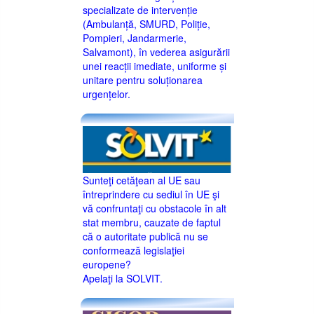
specializate de intervenție
(Ambulanță, SMURD, Poliție,
Pompieri, Jandarmerie,
Salvamont), în vederea asigurării
unei reacții imediate, uniforme și
unitare pentru soluționarea
urgențelor.
Sunteţi cetăţean al UE sau
întreprindere cu sediul în UE şi
vă confruntaţi cu obstacole în alt
stat membru, cauzate de faptul
că o autoritate publică nu se
conformează legislaţiei
europene?
Apelaţi la SOLVIT.