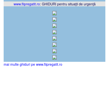
www.fiipregatit.ro
: GHIDURI pentru situaţii de urgenţă
mai multe ghiduri pe www.fiipregatit.ro