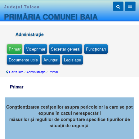
Judeţul Tulcea
PRIMĂRIA COMUNEI BAIA
Administraţie
Primar
Viceprimar
Secretar general
Funcţionari
Documente utile
Anunţuri
Legislaţie
Harta site
/
Administraţie
/
Primar
Primar
Conştientizarea cetăţenilor asupra pericolelor la care se pot
expune în cazul nerespectării
măsurilor şi regulilor de comportare specifice tipurilor de
situaţii de urgenţă.