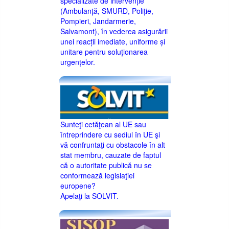
specializate de intervenție
(Ambulanță, SMURD, Poliție,
Pompieri, Jandarmerie,
Salvamont), în vederea asigurării
unei reacții imediate, uniforme și
unitare pentru soluționarea
urgențelor.
Sunteţi cetăţean al UE sau
întreprindere cu sediul în UE şi
vă confruntaţi cu obstacole în alt
stat membru, cauzate de faptul
că o autoritate publică nu se
conformează legislaţiei
europene?
Apelaţi la SOLVIT.