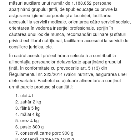
măsuri auxiliare unui număr de 1.188.852 persoane
aparținând grupului țintă, de tipul: educație cu privire la
asigurarea igienei corporale și a locuinței, facilitarea
accesului la servicii medicale, orientarea către servicii sociale,
orientarea în vederea inserției profesionale, sprijin în
căutarea unui loc de munca, recomandări culinare și sfaturi
privind echilibrul nutrițional, facilitarea accesului la servicii de
consiliere juridica, etc.
În cadrul acestui proiect hrana selectată a contribuit la
alimentația persoanelor defavorizate aparținând grupului
țintă, în conformitate cu prevederile art. 5 (13) din
Regulamentul nr. 223/2014 (valori nutritive, asigurarea unei
diete variate). Pachetul cu ajutoare alimentare a conținut
următoarele produse și cantități:
ulei 4 l
zahăr 2 kg
făină 5 kg
mălai 4 kg
orez 4 kg
paste 800 g
conservă carne porc 900 g
conservă carne vita 1500 g