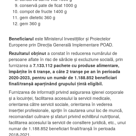
conservă pate de ficat 1000 g
compot de fructe 1400 g
gem dietetic 360 g
gem 360 g
Beneficiarul
este Ministerul Investițiilor și Proiectelor
Europene prin Direcția Generală Implementare POAD.
Rezultatul obținut
a constat în reducerea numărului de
persoane aflate în risc de sărăcie și excluziune socială, prin
furnizarea a
7.133.112 pachete cu produse
alimentare,
împărțite în 6 tranșe, a câte 2 tranșe pe an în perioada
2020-2023, pentru un număr de 1.188.852 beneficiari
finali/tranșă aparținând grupului țintă eligibil.
Furnizarea de informații privind asigurarea igienei corporale
și a locuinței, facilitarea accesului la servicii medicale,
orientarea către servicii sociale, orientarea în vederea
inserției profesionale, sprijin în cautarea unui loc de muncă,
recomandari culinare și sfaturi privind echilibrul nutrițional,
facilitarea accesului la servicii de consiliere juridică, etc., unui
numar de 1.188.852 beneficiari finali/tranșă în perioada
2018-2021.