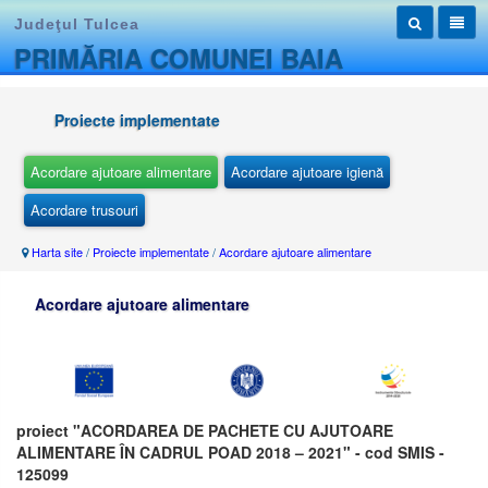
Judeţul Tulcea
PRIMĂRIA COMUNEI BAIA
Proiecte implementate
Acordare ajutoare alimentare
Acordare ajutoare igienă
Acordare trusouri
Harta site
/
Proiecte implementate
/
Acordare ajutoare alimentare
Acordare ajutoare alimentare
proiect "ACORDAREA DE PACHETE CU AJUTOARE
ALIMENTARE ÎN CADRUL POAD 2018 – 2021" - cod SMIS -
125099