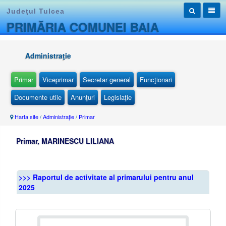
Judeţul Tulcea
PRIMĂRIA COMUNEI BAIA
Administraţie
Primar
Viceprimar
Secretar general
Funcţionari
Documente utile
Anunţuri
Legislaţie
Harta site
/
Administraţie
/
Primar
Primar, MARINESCU LILIANA
>>> Raportul de activitate al primarului pentru anul
2025