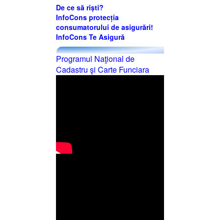
De ce să riști?
InfoCons protecția
consumatorului de asigurări!
InfoCons Te Asigură
Programul Naţional de
Cadastru şi Carte Funciara