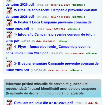
de tutun 2026.pdf
(704,67 KB)
data: 12-07-2026
utilizator: 1
2- Brosura adolescenti Campanie prevenire consum
de tutun 2026.pdf
(692,69 KB)
data: 12-07-2026
utilizator: 1
6- Poster 1 Luca Campanie prevenire consum de
tutun 2026.pdf
(416,09 KB)
data: 12-07-2026
utilizator: 1
1- Infografic Campanie prevenire consum de tutun
2026.pdf
(443,89 KB)
data: 12-07-2026
utilizator: 1
4- Flyer 1 fumat electronic_ Campanie prevenire
consum de tutun 2026.pdf
(488,46 KB)
data: 12-07-2026
utilizator:
1
3- Brosura renuntare Campanie prevenire consum de
tutun 2026.pdf
(1.005,26 KB)
data: 12-07-2026
utilizator: 1
Informare privind măsurile de prevenire și conduita
recomandată în cazul identificării unor obiecte suspecte
(fragmente de drone) în timpul lucrărilor agricole
Circulara nr- 8598 din 07-07-2026.pdf
(69,66 KB)
data: 09-