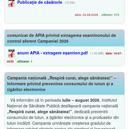
Publicaţie de căsătorie
(70 Kb)
data: 03-08-2026
utilizator: 373
comunicat de APIA privind extragerea esantinonului de
control aferent Campaniei 2026
anunt APIA - extragere eșantion.pdf
(1,42 MB)
data: 19-07-
2026
utilizator: 1
Campania națională „Respiră curat, alege sănătatea!” –
Informare privind prevenirea consumului de tutun și a
țigărilor electronice
Vă informăm că în perioada
iulie – august 2026
, Institutul
Național de Sănătate Publică desfășoară campania națională
„Respiră curat, alege sănătatea!”
, dedicată prevenirii
consumului de tutun, a țigărilor electronice și a produselor din
tutun încălzit. Campania urmărește creșterea gradului de
informare privind efectele nocive ale nicotinei și încurajează