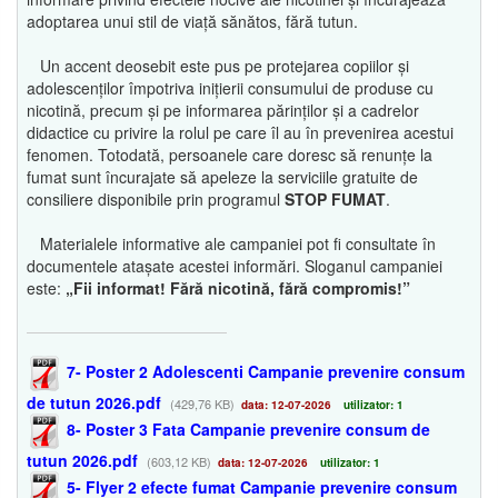
adoptarea unui stil de viață sănătos, fără tutun.
Un accent deosebit este pus pe protejarea copiilor și
adolescenților împotriva inițierii consumului de produse cu
nicotină, precum și pe informarea părinților și a cadrelor
didactice cu privire la rolul pe care îl au în prevenirea acestui
fenomen. Totodată, persoanele care doresc să renunțe la
fumat sunt încurajate să apeleze la serviciile gratuite de
consiliere disponibile prin programul
STOP FUMAT
.
Materialele informative ale campaniei pot fi consultate în
documentele atașate acestei informări. Sloganul campaniei
este:
„Fii informat! Fără nicotină, fără compromis!”
7- Poster 2 Adolescenti Campanie prevenire consum
de tutun 2026.pdf
(429,76 KB)
data: 12-07-2026
utilizator: 1
8- Poster 3 Fata Campanie prevenire consum de
tutun 2026.pdf
(603,12 KB)
data: 12-07-2026
utilizator: 1
5- Flyer 2 efecte fumat Campanie prevenire consum