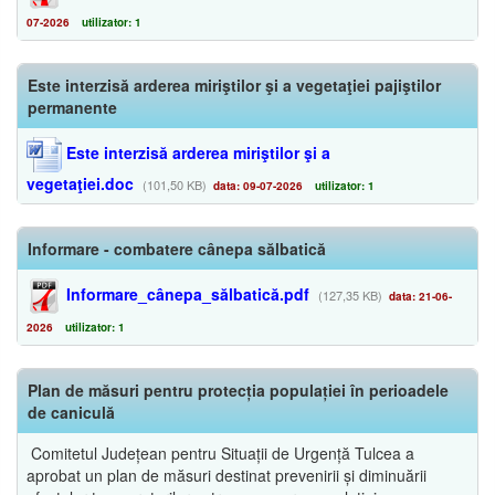
07-2026
utilizator: 1
Este interzisă arderea miriştilor şi a vegetaţiei pajiştilor
permanente
Este interzisă arderea miriştilor şi a
vegetaţiei.doc
(101,50 KB)
data: 09-07-2026
utilizator: 1
Informare - combatere cânepa sălbatică
Informare_cânepa_sălbatică.pdf
(127,35 KB)
data: 21-06-
2026
utilizator: 1
Plan de măsuri pentru protecția populației în perioadele
de caniculă
Comitetul Județean pentru Situații de Urgență Tulcea a
aprobat un plan de măsuri destinat prevenirii și diminuării