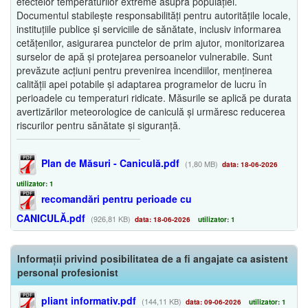
efectelor temperaturilor extreme asupra populației.
Documentul stabilește responsabilități pentru autoritățile locale,
instituțiile publice și serviciile de sănătate, inclusiv informarea
cetățenilor, asigurarea punctelor de prim ajutor, monitorizarea
surselor de apă și protejarea persoanelor vulnerabile. Sunt
prevăzute acțiuni pentru prevenirea incendiilor, menținerea
calității apei potabile și adaptarea programelor de lucru în
perioadele cu temperaturi ridicate. Măsurile se aplică pe durata
avertizărilor meteorologice de caniculă și urmăresc reducerea
riscurilor pentru sănătate și siguranță.
Plan de Măsuri - Caniculă.pdf
(1,80 MB)
data: 18-06-2026
utilizator: 1
recomandări pentru perioade cu
CANICULĂ.pdf
(926,81 KB)
data: 18-06-2026
utilizator: 1
Informații privind posibilitatea de a fi angajate ca asistent
personal profesionist
pliant informativ.pdf
(144,11 KB)
data: 09-06-2026
utilizator: 1