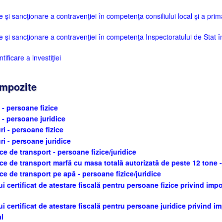
şi sancţionare a contravenţiei în competenţa consiliului local şi a prim
şi sancţionare a contravenţiei în competenţa Inspectoratului de Stat în
ficare a investiţiei
impozite
 - persoane fizice
i - persoane juridice
ri - persoane fizice
ri - persoane juridice
ce de transport - persoane fizice/juridice
ce de transport marfă cu masa totală autorizată de peste 12 tone -
ce de transport pe apă - persoane fizice/juridice
 certificat de atestare fiscală pentru persoane fizice privind impoz
i certificat de atestare fiscală pentru persoane juridice privind imp
al