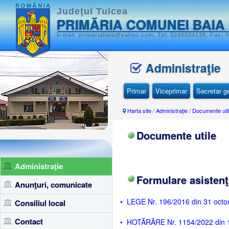
Judeţul Tulcea
PRIMĂRIA COMUNEI BAIA
e-mail: primariabaia@yahoo.com, Tel: 0240564138, Fax: 0
Administraţie
Primar
Viceprimar
Secretar g
Harta site
/
Administraţie
/
Documente uti
Documente utile
Administraţie
Formulare asistenţ
Anunţuri, comunicate
• LEGE Nr. 196/2016 din 31 octom
Consiliul local
Contact
• HOTĂRÂRE Nr. 1154/2022 din 16