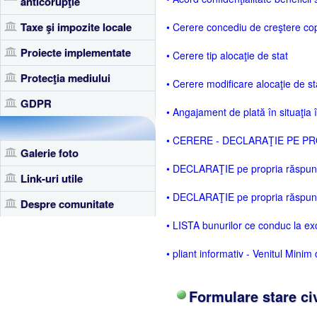
anticorupţie
Taxe şi impozite locale
• Cerere concediu de creştere copi
Proiecte implementate
• Cerere tip alocaţie de stat
Protecţia mediului
• Cerere modificare alocaţie de st
GDPR
• Angajament de plată în situaţia 
• CERERE - DECLARAŢIE PE PROP
Galerie foto
• DECLARAŢIE pe propria răspunder
Link-uri utile
• DECLARAŢIE pe propria răspunde
Despre comunitate
• LISTA bunurilor ce conduc la ex
• pliant informativ - Venitul Minim
Formulare stare civ