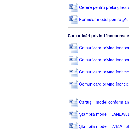
Cerere pentru prelungirea val
Formular model pentru „Auto
Comunicări privind începerea e
Comunicare privind începerea
Comunicare privind începerea
Comunicare privind încheiere
Comunicare privind încheierea
Cartuş – model conform ane
Ştampila model – „ANEXĂ
Ştampila model – „VIZAT