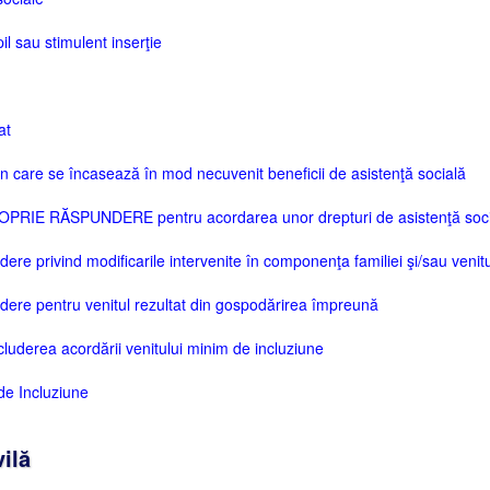
l sau stimulent inserţie
at
în care se încasează în mod necuvenit beneficii de asistenţă socială
RIE RĂSPUNDERE pentru acordarea unor drepturi de asistenţă soci
e privind modificarile intervenite în componenţa familiei şi/sau venitu
re pentru venitul rezultat din gospodărirea împreună
cluderea acordării venitului minim de incluziune
 de Incluziune
ilă