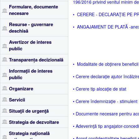
196/2016 privind venitul minim de
Formulare, documente
necesare
• CERERE - DECLARAŢIE PE PROP
Resurse - guvernare
• ANGAJAMENT DE PLATĂ -ane
deschisă
Avertizor de interes
public
Transparența decizională
• Modalitate de obţinere beneficii
Informaţii de interes
• Cerere declaraţie ajutor încălzir
public
Organizare
• Cerere tip alocaţie de stat
Servicii
• Cerere îndemnizaţie - stimulent i
Situaţii de urgenţă
• Documente necesare pentru acor
Strategia de dezvoltare
• Adeverinţă tip angajator-concedi
Strategia naţională
• Acord confidenţialitate beneficii 