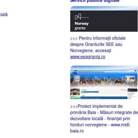
ială
>>> Pentru informaţii oficiale
despre Granturile SEE sau
Norvegiene, accesaţi
www.eeagrants.ro
>>>Proiect implementat de
primăria Baia - Măsuri integrate de
dezvoltare locală - finanţat prin
fonduri norvegiene - www.midl-
baia.ro