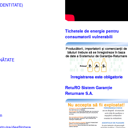
IDENTITATE)
Tichetele de energie pentru
consumatorii vulnerabili
NĂTATE
RetuRO Sistem Garanție
Returnare S.A.
sm
truire/desfiinţare