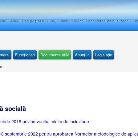
240564065, Cod poştal 827005, Judeţul Tulcea, Localitatea Baia, Strada 1 D
eneral
Funcţionari
Documente utile
Anunţuri
Legislaţie
le
ă socială
brie 2016 privind venitul minim de incluziune
 septembrie 2022 pentru aprobarea Normelor metodologice de aplicare