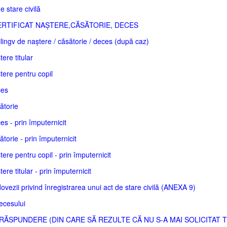
e stare civilă
RTIFICAT NAȘTERE,CĂSĂTORIE, DECES
ilingv de naștere / căsătorie / deces (după caz)
ere titular
tere pentru copil
ces
ătorie
es - prin împuternicit
ătorie - prin împuternicit
tere pentru copil - prin împuternicit
ere titular - prin împuternicit
ezii privind înregistrarea unui act de stare civilă (ANEXA 9)
ecesului
RĂSPUNDERE (DIN CARE SĂ REZULTE CĂ NU S-A MAI SOLICITAT 