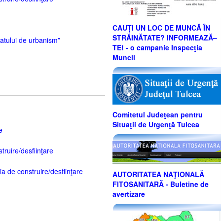
CAUȚI UN LOC DE MUNCĂ ÎN
STRĂINĂTATE? INFORMEAZĂ–
icatului de urbanism”
TE! - o campanie Inspecţia
Muncii
Comitetul Judeţean pentru
Situaţii de Urgenţă Tulcea
e
truire/desfiinţare
ia de construire/desfiinţare
AUTORITATEA NAŢIONALĂ
FITOSANITARĂ - Buletine de
avertizare