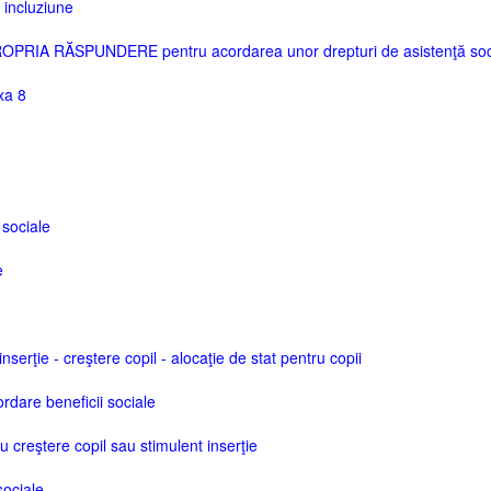
 incluziune
RIA RĂSPUNDERE pentru acordarea unor drepturi de asistenţă soc
xa 8
 sociale
e
nserţie - creştere copil - alocaţie de stat pentru copii
dare beneficii sociale
u creştere copil sau stimulent inserţie
sociale