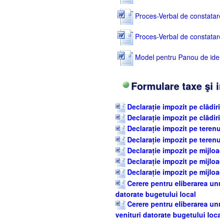
Proces-Verbal de constatare 
Proces-Verbal de constatare 
Model pentru Panou de identi
Formulare taxe şi 
Declarație impozit pe clădiri
Declarație impozit pe clădir
Declarație impozit pe terenu
Declarație impozit pe terenu
Declarație impozit pe mijloa
Declarație impozit pe mijloa
Declarație impozit pe mijloa
Cerere pentru eliberarea unui
datorate bugetului local
Cerere pentru eliberarea unu
venituri datorate bugetului loc