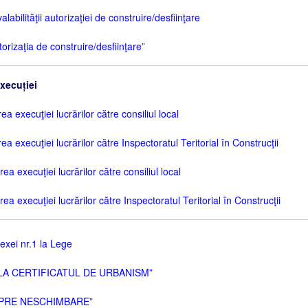
abilităţii autorizaţiei de construire/desfiinţare
rizaţia de construire/desfiinţare”
xecuției
 execuţiei lucrărilor către consiliul local
 execuţiei lucrărilor către Inspectoratul Teritorial în Construcţii
a execuţiei lucrărilor către consiliul local
 execuţiei lucrărilor către Inspectoratul Teritorial în Construcţii
xei nr.1 la Lege
 LA CERTIFICATUL DE URBANISM”
 SPRE NESCHIMBARE”