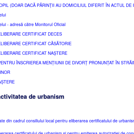
PIL (DOAR DACĂ PĂRINȚII AU DOMICILIUL DIFERIT ÎN ACTUL DE 
lui
i - adresă către Monitorul Oficial
IBERARE CERTIFICAT DECES
IBERARE CERTIFICAT CĂSĂTORIE
IBERARE CERTIFICAT NAȘTERE
NTRU ÎNSCRIEREA MENȚIUNII DE DIVORȚ PRONUNȚAT ÎN STRĂI
MINOR
AȘTERE
ctivitatea de urbanism
tate din cadrul consiliului local pentru eliberarea certificatului de urbani
berarea certificatului de urbanism şi pentru emiterea autorizaţiei de cons