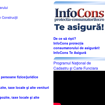
arului
 Construcţii
De ce să riști?
InfoCons protecția
consumatorului de asigurări!
InfoCons Te Asigură
Programul Naţional de
Cadastru şi Carte Funciara
 persoane fizice/juridice
ite, taxe locale şi alte venituri
ozite, taxe locale şi alte