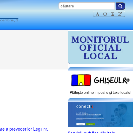
ecembrie, 2
Plăteşte online impozite şi taxe locale!
 a prevederilor Legii nr.
Servicii publice digitale