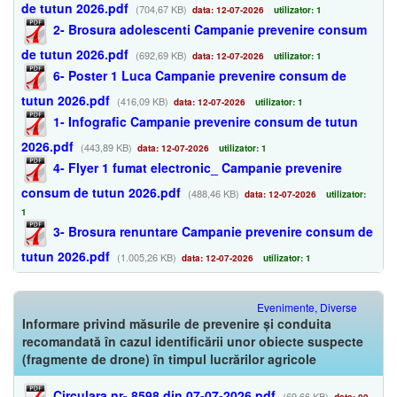
de tutun 2026.pdf
(704,67 KB)
data: 12-07-2026
utilizator: 1
2- Brosura adolescenti Campanie prevenire consum
de tutun 2026.pdf
(692,69 KB)
data: 12-07-2026
utilizator: 1
6- Poster 1 Luca Campanie prevenire consum de
tutun 2026.pdf
(416,09 KB)
data: 12-07-2026
utilizator: 1
1- Infografic Campanie prevenire consum de tutun
2026.pdf
(443,89 KB)
data: 12-07-2026
utilizator: 1
4- Flyer 1 fumat electronic_ Campanie prevenire
consum de tutun 2026.pdf
(488,46 KB)
data: 12-07-2026
utilizator:
1
3- Brosura renuntare Campanie prevenire consum de
tutun 2026.pdf
(1.005,26 KB)
data: 12-07-2026
utilizator: 1
Evenimente, Diverse
Informare privind măsurile de prevenire și conduita
recomandată în cazul identificării unor obiecte suspecte
(fragmente de drone) în timpul lucrărilor agricole
Circulara nr- 8598 din 07-07-2026.pdf
(69,66 KB)
data: 09-