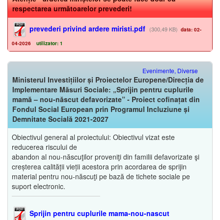
respectarea următoarelor prevederi!
prevederi privind ardere miristi.pdf
(300,49 KB)
data: 02-
04-2026
utilizator: 1
Evenimente, Diverse
Ministerul Investițiilor și Proiectelor Europene/Direcția de
Implementare Măsuri Sociale: „Sprijin pentru cuplurile
mamă – nou-născut defavorizate” - Proiect cofinațat din
Fondul Social European prin Programul Incluziune și
Demnitate Socială 2021-2027
Obiectivul general al proiectului: Obiectivul vizat este
reducerea riscului de
abandon al nou-născuţilor proveniţi din familii defavorizate şi
creșterea calității vieții acestora prin acordarea de sprijin
material pentru nou-născuţi pe bază de tichete sociale pe
suport electronic.
Sprijin pentru cuplurile mama-nou-nascut