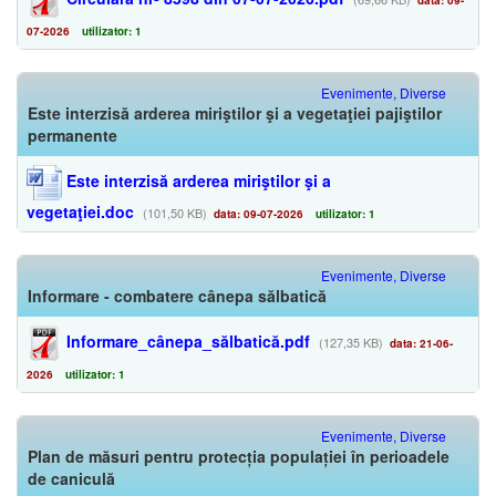
07-2026
utilizator: 1
Evenimente, Diverse
Este interzisă arderea miriştilor şi a vegetaţiei pajiştilor
permanente
Este interzisă arderea miriştilor şi a
vegetaţiei.doc
(101,50 KB)
data: 09-07-2026
utilizator: 1
Evenimente, Diverse
Informare - combatere cânepa sălbatică
Informare_cânepa_sălbatică.pdf
(127,35 KB)
data: 21-06-
2026
utilizator: 1
Evenimente, Diverse
Plan de măsuri pentru protecția populației în perioadele
de caniculă