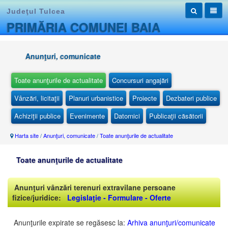
Judeţul Tulcea
PRIMĂRIA COMUNEI BAIA
Anunţuri, comunicate
Toate anunţurile de actualitate
Concursuri angajări
Vânzări, licitaţii
Planuri urbanistice
Proiecte
Dezbateri publice
Achiziţii publice
Evenimente
Datornici
Publicaţii căsătorii
Harta site
/
Anunţuri, comunicate
/
Toate anunţurile de actualitate
Toate anunţurile de actualitate
Anunţuri vânzări terenuri extravilane persoane
fizice/juridice:
Legislaţie - Formulare - Oferte
Anunţurile expirate se regăsesc la:
Arhiva anunţuri/comunicate