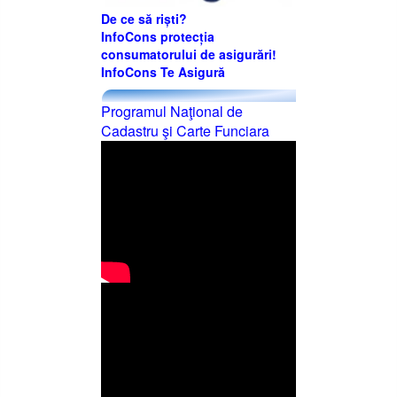
De ce să riști?
InfoCons protecția
consumatorului de asigurări!
InfoCons Te Asigură
Programul Naţional de
Cadastru şi Carte Funciara