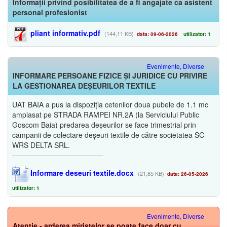
Informații privind posibilitatea de a fi angajate ca asistent
personal profesionist
pliant informativ.pdf
(144,11 KB)
data: 09-06-2026
utilizator: 1
Evenimente, Diverse
INFORMARE PERSOANE FIZICE ȘI JURIDICE CU PRIVIRE
LA GESTIONAREA DEȘEURILOR TEXTILE
UAT BAIA a pus la dispoziția cetenilor doua pubele de 1.1 mc
amplasat pe STRADA RAMPEI NR.2A (la Serviciului Public
Goscom Baia) predarea deșeurilor se face trimestrial prin
campanii de colectare deșeuri textile de către societatea SC
WRS DELTA SRL.
Informare deseuri textile.docx
(21,85 KB)
data: 26-05-2026
utilizator: 1
Evenimente, Diverse
Atenție - arderea miriștelor se poate face doar cu