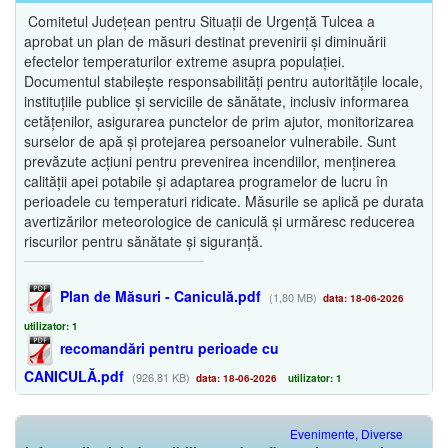
Comitetul Județean pentru Situații de Urgență Tulcea a
aprobat un plan de măsuri destinat prevenirii și diminuării
efectelor temperaturilor extreme asupra populației.
Documentul stabilește responsabilități pentru autoritățile locale,
instituțiile publice și serviciile de sănătate, inclusiv informarea
cetățenilor, asigurarea punctelor de prim ajutor, monitorizarea
surselor de apă și protejarea persoanelor vulnerabile. Sunt
prevăzute acțiuni pentru prevenirea incendiilor, menținerea
calității apei potabile și adaptarea programelor de lucru în
perioadele cu temperaturi ridicate. Măsurile se aplică pe durata
avertizărilor meteorologice de caniculă și urmăresc reducerea
riscurilor pentru sănătate și siguranță.
Plan de Măsuri - Caniculă.pdf
(1,80 MB)
data: 18-06-2026
utilizator: 1
recomandări pentru perioade cu
CANICULĂ.pdf
(926,81 KB)
data: 18-06-2026
utilizator: 1
Evenimente, Diverse