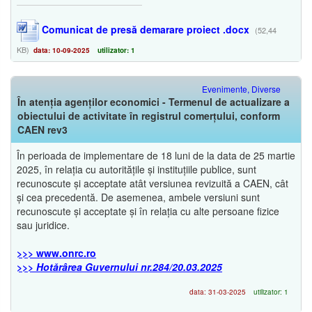
Comunicat de presă demarare proiect .docx
(52,44
KB)
data: 10-09-2025
utilizator: 1
Evenimente, Diverse
În atenția agenților economici - Termenul de actualizare a
obiectului de activitate în registrul comerțului, conform
CAEN rev3
În perioada de implementare de 18 luni de la data de 25 martie
2025, în relația cu autoritățile și instituțiile publice, sunt
recunoscute și acceptate atât versiunea revizuită a CAEN, cât
și cea precedentă. De asemenea, ambele versiuni sunt
recunoscute și acceptate și în relația cu alte persoane fizice
sau juridice.
>>> www.onrc.ro
>>>
Hotărârea Guvernului nr.284/20.03.2025
data: 31-03-2025
utilizator: 1