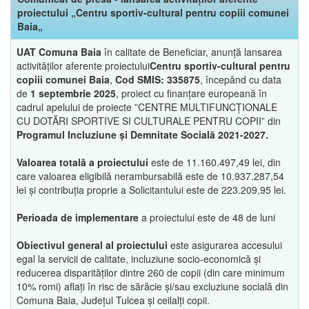
proiectului „Centru sportiv-cultural pentru copiii comunei
Baia„
UAT Comuna Baia
în calitate de Beneficiar, anunță lansarea
activităților aferente proiectului
Centru sportiv-cultural pentru
copiii comunei Baia
,
Cod SMIS: 335875
, începând cu data
de
1 septembrie 2025
, proiect cu finanțare europeană în
cadrul apelului de proiecte ”CENTRE MULTIFUNCȚIONALE
CU DOTĂRI SPORTIVE SI CULTURALE PENTRU COPII” din
Programul Incluziune și Demnitate Socială 2021-2027.
Valoarea totală a proiectului
este de 11.160.497,49 lei, din
care valoarea eligibilă nerambursabilă este de 10.937.287,54
lei și contribuția proprie a Solicitantului este de 223.209,95 lei.
Perioada de implementare
a proiectului este de 48 de luni
Obiectivul general al proiectului
este asigurarea accesului
egal la servicii de calitate, incluziune socio-economică și
reducerea disparităților dintre 260 de copii (din care minimum
10% romi) aflați în risc de sărăcie și/sau excluziune socială din
Comuna Baia, Județul Tulcea și ceilalți copii.