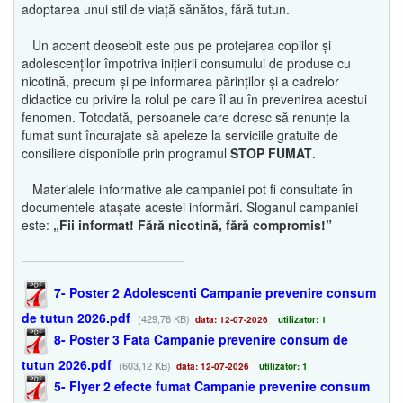
adoptarea unui stil de viață sănătos, fără tutun.
Un accent deosebit este pus pe protejarea copiilor și
adolescenților împotriva inițierii consumului de produse cu
nicotină, precum și pe informarea părinților și a cadrelor
didactice cu privire la rolul pe care îl au în prevenirea acestui
fenomen. Totodată, persoanele care doresc să renunțe la
fumat sunt încurajate să apeleze la serviciile gratuite de
consiliere disponibile prin programul
STOP FUMAT
.
Materialele informative ale campaniei pot fi consultate în
documentele atașate acestei informări. Sloganul campaniei
este:
„Fii informat! Fără nicotină, fără compromis!”
7- Poster 2 Adolescenti Campanie prevenire consum
de tutun 2026.pdf
(429,76 KB)
data: 12-07-2026
utilizator: 1
8- Poster 3 Fata Campanie prevenire consum de
tutun 2026.pdf
(603,12 KB)
data: 12-07-2026
utilizator: 1
5- Flyer 2 efecte fumat Campanie prevenire consum