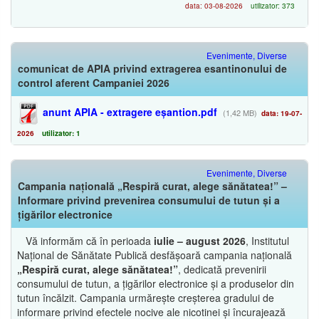
data: 03-08-2026
utilizator: 373
Evenimente, Diverse
comunicat de APIA privind extragerea esantinonului de
control aferent Campaniei 2026
anunt APIA - extragere eșantion.pdf
(1,42 MB)
data: 19-07-
2026
utilizator: 1
Evenimente, Diverse
Campania națională „Respiră curat, alege sănătatea!” –
Informare privind prevenirea consumului de tutun și a
țigărilor electronice
Vă informăm că în perioada
iulie – august 2026
, Institutul
Național de Sănătate Publică desfășoară campania națională
„Respiră curat, alege sănătatea!”
, dedicată prevenirii
consumului de tutun, a țigărilor electronice și a produselor din
tutun încălzit. Campania urmărește creșterea gradului de
informare privind efectele nocive ale nicotinei și încurajează