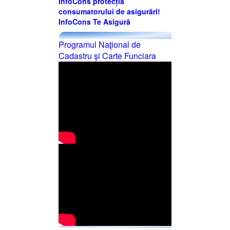
InfoCons protecția
consumatorului de asigurări!
InfoCons Te Asigură
Programul Naţional de
Cadastru şi Carte Funciara