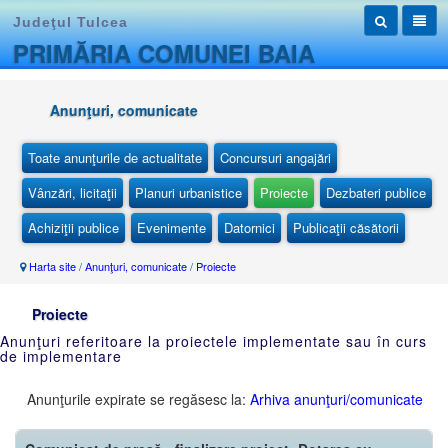
Judeţul Tulcea
PRIMĂRIA COMUNEI BAIA
Anunţuri, comunicate
Toate anunţurile de actualitate
Concursuri angajări
Vânzări, licitaţii
Planuri urbanistice
Proiecte
Dezbateri publice
Achiziţii publice
Evenimente
Datornici
Publicaţii căsătorii
Harta site
/
Anunţuri, comunicate
/
Proiecte
Proiecte
Anunţuri referitoare la proiectele implementate sau în curs
de implementare
Anunţurile expirate se regăsesc la:
Arhiva anunţuri/comunicate