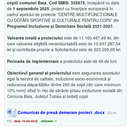
copiii comunei Baia
,
Cod SMIS: 335875
, începând cu data
de
1 septembrie 2025
, proiect cu finanțare europeană în
cadrul apelului de proiecte ”CENTRE MULTIFUNCȚIONALE
CU DOTĂRI SPORTIVE SI CULTURALE PENTRU COPII” din
Programul Incluziune și Demnitate Socială 2021-2027.
Valoarea totală a proiectului
este de 11.160.497,49 lei, din
care valoarea eligibilă nerambursabilă este de 10.937.287,54
lei și contribuția proprie a Solicitantului este de 223.209,95 lei.
Perioada de implementare
a proiectului este de 48 de luni
Obiectivul general al proiectului
este asigurarea accesului
egal la servicii de calitate, incluziune socio-economică și
reducerea disparităților dintre 260 de copii (din care minimum
10% romi) aflați în risc de sărăcie și/sau excluziune socială din
Comuna Baia, Județul Tulcea și ceilalți copii.
Comunicat de presă demarare proiect .docx
(52,44
KB)
data: 10-09-2025
utilizator: 1