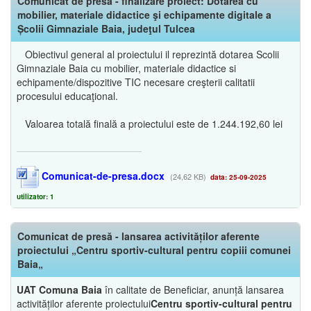
Comunicat de presă - finalizare proiect: Dotarea cu
mobilier, materiale didactice şi echipamente digitale a
Școlii Gimnaziale Baia, judeţul Tulcea
Obiectivul general al proiectului il reprezintă dotarea Scolii
Gimnaziale Baia cu mobilier, materiale didactice si
echipamente/dispozitive TIC necesare creşterii calitatii
procesului educaţional.
Valoarea totală finală a proiectului este de 1.244.192,60 lei
Comunicat-de-presa.docx
(24,62 KB)
data: 25-09-2025
utilizator: 1
Comunicat de presă - lansarea activităților aferente
proiectului „Centru sportiv-cultural pentru copiii comunei
Baia„
UAT Comuna Baia
în calitate de Beneficiar, anunță lansarea
activităților aferente proiectului
Centru sportiv-cultural pentru