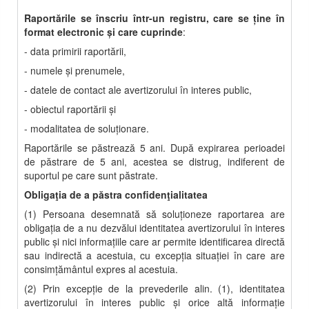
Raportările se înscriu într-un registru, care se ține în
format electronic și care cuprinde
:
- data primirii raportării,
- numele şi prenumele,
- datele de contact ale avertizorului în interes public,
- obiectul raportării şi
- modalitatea de soluţionare.
Raportările se păstrează 5 ani. După expirarea perioadei
de păstrare de 5 ani, acestea se distrug, indiferent de
suportul pe care sunt păstrate.
Obligaţia de a păstra confidenţialitatea
(1) Persoana desemnată să soluţioneze raportarea are
obligaţia de a nu dezvălui identitatea avertizorului în interes
public şi nici informaţiile care ar permite identificarea directă
sau indirectă a acestuia, cu excepţia situaţiei în care are
consimţământul expres al acestuia.
(2) Prin excepţie de la prevederile alin. (1), identitatea
avertizorului în interes public şi orice altă informaţie