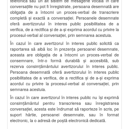
telefonică sau un alt sistem de mesagerie vocală în care
conversaţiile nu pot fi înregistrate, persoana desemnată are
obligaţia de a întocmi un proces-verbal de transcriere
completă şi exactă a conversaţiei. Persoanele desemnate
oferă avertizorului în interes public posibilitatea de a
verifica, de a rectifica şi de a-şi exprima acordul cu privire la
procesul-verbal al conversaţiei, prin semnarea acestuia.
În cazul în care avertizorul în interes public solicită ca
raportarea să aibă loc în prezenţa persoanei desemnate,
aceasta are obligaţia de a întocmi un proces-verbal de
consemnare, într-o formă durabilă şi accesibilă, sub
rezerva consimţământului avertizorului în interes public.
Persoana desemnată oferă avertizorului în interes public
posibilitatea de a verifica, de a rectifica şi de a-şi exprima
acordul cu privire la procesul-verbal al conversaţiei, prin
semnarea acestuia.
În cazul în care avertizorul în interes public nu îşi exprimă
consimţământul pentru transcrierea sau înregistrarea
conversaţiei, acesta este îndrumat să raporteze în scris, pe
suport hârtie, persoanei desemnate, sau în format
electronic, la o adresă de poştă electronică dedicată.