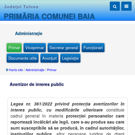
Judeţul Tulcea
PRIMĂRIA COMUNEI BAIA
Administraţie
Primar
Viceprimar
Secretar general
Funcţionari
Documente utile
Anunţuri
Legislaţie
Harta site
/
Administraţie
/
Primar
Avertizor de interes public
Legea nr. 361/2022 privind protecția avertizorilor în
interes public, cu modificările ulterioare
constituie
cadrul general în materia
protecţiei persoanelor care
raportează încălcări ale legii, care s-au produs sau care
sunt susceptibile să se producă, în cadrul autorităţilor,
instituţiilor publice
, altor persoane juridice de drept