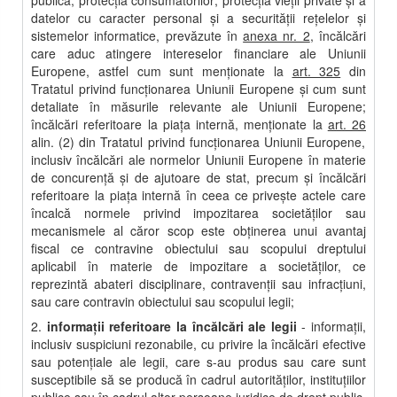
publică; protecţia consumatorilor; protecţia vieţii private şi a
datelor cu caracter personal şi a securităţii reţelelor şi
sistemelor informatice, prevăzute în
anexa nr. 2
, încălcări
care aduc atingere intereselor financiare ale Uniunii
Europene, astfel cum sunt menţionate la
art. 325
din
Tratatul privind funcţionarea Uniunii Europene şi cum sunt
detaliate în măsurile relevante ale Uniunii Europene;
încălcări referitoare la piaţa internă, menţionate la
art. 26
alin. (2) din Tratatul privind funcţionarea Uniunii Europene,
inclusiv încălcări ale normelor Uniunii Europene în materie
de concurenţă şi de ajutoare de stat, precum şi încălcări
referitoare la piaţa internă în ceea ce priveşte actele care
încalcă normele privind impozitarea societăţilor sau
mecanismele al căror scop este obţinerea unui avantaj
fiscal ce contravine obiectului sau scopului dreptului
aplicabil în materie de impozitare a societăţilor, ce
reprezintă abateri disciplinare, contravenţii sau infracţiuni,
sau care contravin obiectului sau scopului legii;
2.
informaţii referitoare la încălcări ale legii
- informaţii,
inclusiv suspiciuni rezonabile, cu privire la încălcări efective
sau potenţiale ale legii, care s-au produs sau care sunt
susceptibile să se producă în cadrul autorităţilor, instituţiilor