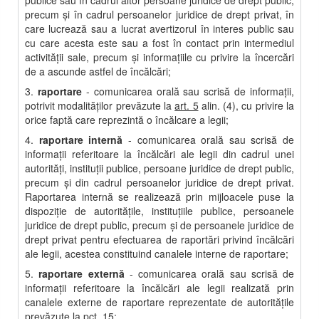
publice sau în cadrul altor persoane juridice de drept public,
precum şi în cadrul persoanelor juridice de drept privat, în
care lucrează sau a lucrat avertizorul în interes public sau
cu care acesta este sau a fost în contact prin intermediul
activităţii sale, precum şi informaţiile cu privire la încercări
de a ascunde astfel de încălcări;
3.
raportare
- comunicarea orală sau scrisă de informaţii,
potrivit modalităţilor prevăzute la
art. 5
alin. (4), cu privire la
orice faptă care reprezintă o încălcare a legii;
4.
raportare internă
- comunicarea orală sau scrisă de
informaţii referitoare la încălcări ale legii din cadrul unei
autorităţi, instituţii publice, persoane juridice de drept public,
precum şi din cadrul persoanelor juridice de drept privat.
Raportarea internă se realizează prin mijloacele puse la
dispoziţie de autorităţile, instituţiile publice, persoanele
juridice de drept public, precum şi de persoanele juridice de
drept privat pentru efectuarea de raportări privind încălcări
ale legii, acestea constituind canalele interne de raportare;
5.
raportare externă
- comunicarea orală sau scrisă de
informaţii referitoare la încălcări ale legii realizată prin
canalele externe de raportare reprezentate de autorităţile
prevăzute la pct. 15;