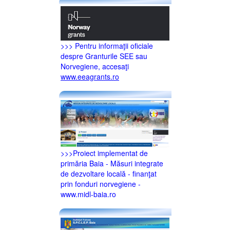
>>> Pentru informaţii oficiale
despre Granturile SEE sau
Norvegiene, accesaţi
www.eeagrants.ro
>>>Proiect implementat de
primăria Baia - Măsuri integrate
de dezvoltare locală - finanţat
prin fonduri norvegiene -
www.midl-baia.ro