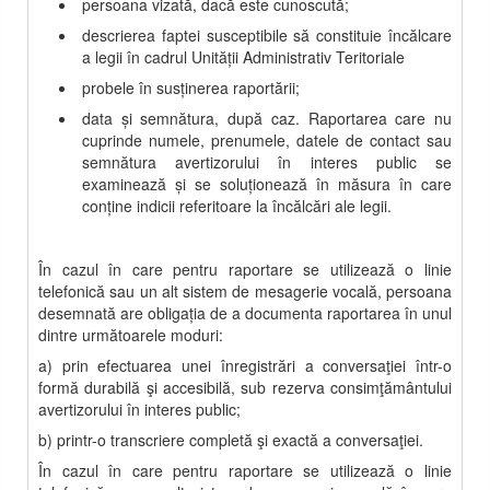
persoana vizată, dacă este cunoscută;
descrierea faptei susceptibile să constituie încălcare
a legii în cadrul
U
nit
ății Administrativ Teritoriale
probele în susţinerea raportării;
data şi semnătura, după caz. Raportarea care nu
cuprinde numele, prenumele, datele de contact sau
semnătura avertizorului în interes public se
examinează şi se soluţionează în măsura în care
conţine indicii referitoare la încălcări ale legii.
În cazul în care pentru raportare se utilizează o linie
telefonică sau un alt sistem de mesagerie vocală, persoana
desemnată are obligaţia de a documenta raportarea în unul
dintre următoarele moduri:
a) prin efectuarea unei înregistrări a conversaţiei într-o
formă durabilă şi accesibilă, sub rezerva consimţământului
avertizorului în interes public;
b) printr-o transcriere completă şi exactă a conversaţiei.
În cazul în care pentru raportare se utilizează o linie