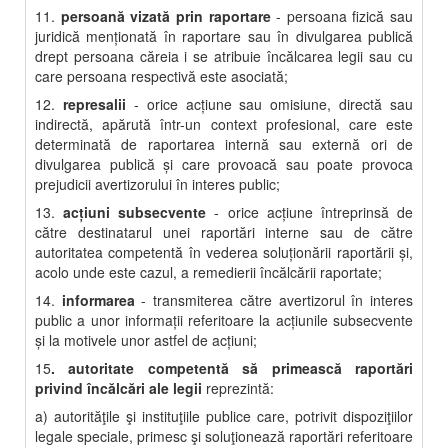
11.
persoană vizată prin raportare
- persoana fizică sau
juridică menţionată în raportare sau în divulgarea publică
drept persoana căreia i se atribuie încălcarea legii sau cu
care persoana respectivă este asociată;
12.
represalii
- orice acţiune sau omisiune, directă sau
indirectă, apărută într-un context profesional, care este
determinată de raportarea internă sau externă ori de
divulgarea publică şi care provoacă sau poate provoca
prejudicii avertizorului în interes public;
13.
acţiuni subsecvente
- orice acţiune întreprinsă de
către destinatarul unei raportări interne sau de către
autoritatea competentă în vederea soluţionării raportării şi,
acolo unde este cazul, a remedierii încălcării raportate;
14.
informarea
- transmiterea către avertizorul în interes
public a unor informaţii referitoare la acţiunile subsecvente
şi la motivele unor astfel de acţiuni;
15
. autoritate competentă să primească raportări
privind încălcări ale legii
reprezintă:
a) autorităţile şi instituţiile publice care, potrivit dispoziţiilor
legale speciale, primesc şi soluţionează raportări referitoare