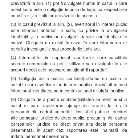
prevăzută la alin. (1) pot fi divulgate numai în cazul în care
acest lucru este o obligaţie impusă de lege, cu respectarea
condiţiilor şi a limitelor prevăzute de aceasta.
(3) În cazul prevăzut la alin. (2), avertizorul în interes public
este informat anterior, în scris, cu privire la divulgarea
identităţii şi a motivelor divulgării datelor confidenţiale în
cauză. Obligaţia nu există în cazul în care informarea ar
periclita investigaţiile sau procedurile judiciare.
(4) Informaţiile din cuprinsul raportărilor care constituie
secrete comerciale nu pot fi utilizate sau divulgate în alte
scopuri decât cele necesare soluţionării raportării.
(5) Obligaţia de a păstra confidenţialitatea nu există în
cazul în care avertizorul în interes public a dezvăluit în mod
intenţionat identitatea sa în contextul unei divulgări publice.
(6) Obligaţia de a păstra confidenţialitatea se menţine şi în
cazul în care raportarea ajunge din eroare la o altă
persoană din cadrul autorităţii, instituţiei publice, oricărei
alte persoane juridice de drept public, precum şi din cadrul
persoanelor juridice de drept privat alta decât persoana
desemnată. În acest caz, raportarea este înaintată, de
îndată, persoanei desemnate.