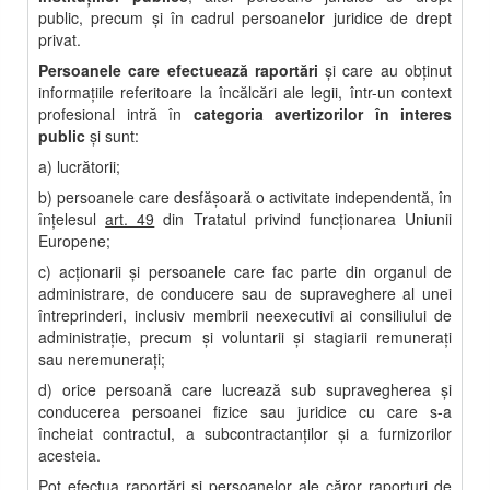
public, precum şi în cadrul persoanelor juridice de drept
privat.
Persoanele care efectuează raportări
şi care au obţinut
informaţiile referitoare la încălcări ale legii, într-un context
profesional intră în
categoria avertizorilor în interes
public
și sunt:
a) lucrătorii;
b) persoanele care desfăşoară o activitate independentă, în
înţelesul
art. 49
din Tratatul privind funcţionarea Uniunii
Europene;
c) acţionarii şi persoanele care fac parte din organul de
administrare, de conducere sau de supraveghere al unei
întreprinderi, inclusiv membrii neexecutivi ai consiliului de
administraţie, precum şi voluntarii şi stagiarii remuneraţi
sau neremuneraţi;
d) orice persoană care lucrează sub supravegherea şi
conducerea persoanei fizice sau juridice cu care s-a
încheiat contractul, a subcontractanţilor şi a furnizorilor
acesteia.
Pot efectua raportări și persoanelor ale căror raporturi de