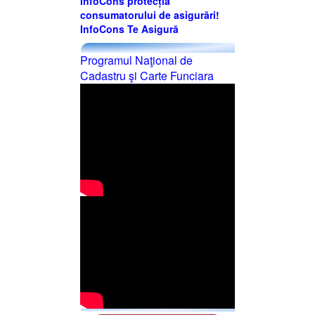
InfoCons protecția
consumatorului de asigurări!
InfoCons Te Asigură
Programul Naţional de
Cadastru şi Carte Funciara