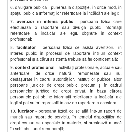
6. divulgare publică - punerea la dispoziţie, în orice mod, în
spaţiul public a informaţiilor referitoare la încălcări ale legii;
7.
avertizor în interes public
- persoana fizică care
efectuează o raportare sau divulgă public informaţii
referitoare la încălcări ale legii, obţinute în context
profesional;
8.
facilitator
- persoana fizică ce asistă avertizorul în
interes public în procesul de raportare într-un context
profesional şi a cărui asistenţă trebuie să fie confidenţială;
9.
context profesional
- activităţi profesionale, actuale sau
anterioare, de orice natură, remunerate sau nu,
desfăşurate în cadrul autorităţilor, instituţiilor publice, altor
persoane juridice de drept public, precum şi în cadrul
persoanelor juridice de drept privat, în baza cărora
persoanele pot obţine informaţii referitoare la încălcări ale
legii şi pot suferi represalii în caz de raportare a acestora;
10.
lucrător
- persoana fizică ce se află într-un raport de
muncă sau raport de serviciu, în temeiul dispoziţiilor de
drept comun sau speciale în materie, şi prestează muncă
în schimbul unei remuneraţii;