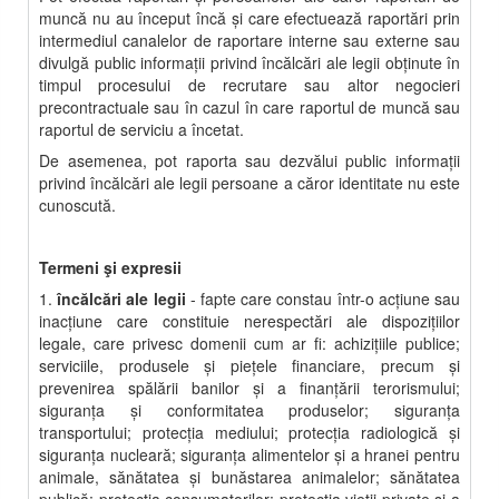
muncă nu au început încă şi care efectuează raportări prin
intermediul canalelor de raportare interne sau externe sau
divulgă public informaţii privind încălcări ale legii obţinute în
timpul procesului de recrutare sau altor negocieri
precontractuale sau în cazul în care raportul de muncă sau
raportul de serviciu a încetat.
De asemenea, pot raporta sau dezvălui public informaţii
privind încălcări ale legii persoane a căror identitate nu este
cunoscută.
Termeni şi expresii
1.
încălcări ale legii
- fapte care constau într-o acţiune sau
inacţiune care constituie nerespectări ale dispoziţiilor
legale, care privesc domenii cum ar fi: achiziţiile publice;
serviciile, produsele şi pieţele financiare, precum şi
prevenirea spălării banilor şi a finanţării terorismului;
siguranţa şi conformitatea produselor; siguranţa
transportului; protecţia mediului; protecţia radiologică şi
siguranţa nucleară; siguranţa alimentelor şi a hranei pentru
animale, sănătatea şi bunăstarea animalelor; sănătatea