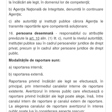
la încălcări ale legii, în domeniul lor de competenţă;
b) Agenţia Naţională de Integritate, denumită în continuare
Agenţia;
c) alte autorităţi şi instituţii publice cărora Agenţia le
transmite raportările spre competentă soluţionare;
16.
persoana desemnată
- responsabilul cu atribuţiile
prevăzute la
art. 10
alin. (1) lit. c), numit la nivelul autorităţii,
instituţiei publice sau în cadrul persoanelor juridice de drept
privat, precum şi în cadrul altor persoane juridice de drept
public.
Modalităţile de raportare sunt:
a) raportarea internă;
b) raportarea externă.
Raportarea privind încălcări ale legii se efectuează, în
principal, prin intermediul canalelor interne de raportare
existente. Avertizorul în interes public care efectuează o
raportare privind încălcări ale legii poate alege, însă, între
canalul intern de raportare şi canalul extern de raportare.
La alegerea canalului de raportare avertizorul în interes
public poate lua în considerare aspecte precum: