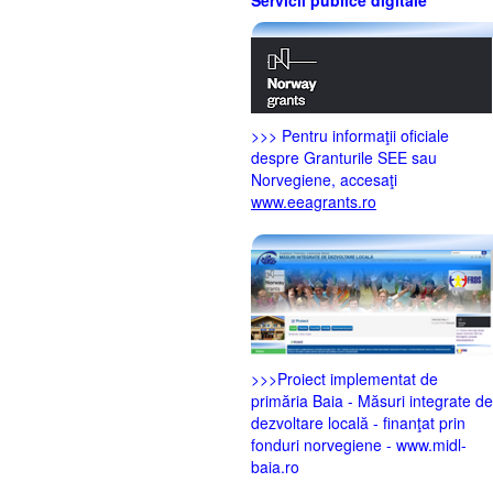
>>> Pentru informaţii oficiale
despre Granturile SEE sau
Norvegiene, accesaţi
www.eeagrants.ro
>>>Proiect implementat de
primăria Baia - Măsuri integrate de
dezvoltare locală - finanţat prin
fonduri norvegiene - www.midl-
baia.ro