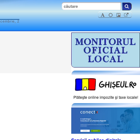
ecembrie, 2
Plăteşte online impozite şi taxe locale!
Servicii publice digitale