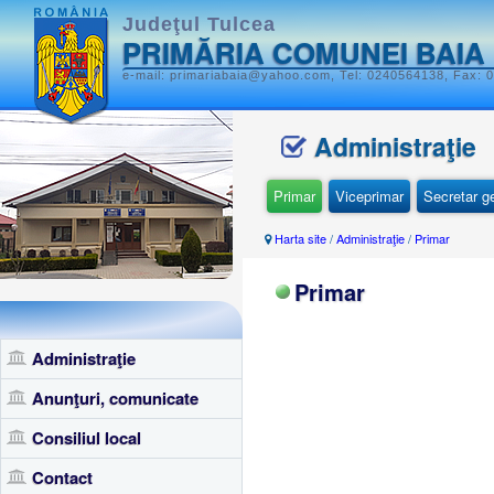
Judeţul Tulcea
PRIMĂRIA COMUNEI BAIA
e-mail: primariabaia@yahoo.com, Tel: 0240564138, Fax: 0
Administraţie
Primar
Viceprimar
Secretar g
Harta site
/
Administraţie
/
Primar
Primar
Administraţie
Anunţuri, comunicate
Consiliul local
Contact