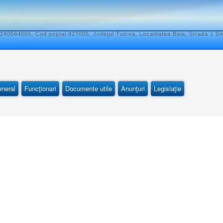
240564065, Cod poştal 827005, Judeţul Tulcea, Localitatea Baia, Strada 1 D
eneral
Funcţionari
Documente utile
Anunţuri
Legislaţie