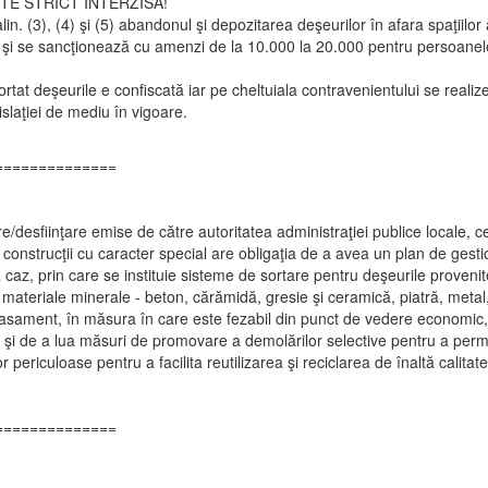
E STRICT INTERZISĂ!
 (3), (4) şi (5) abandonul şi depozitarea deşeurilor în afara spaţiilor 
e şi se sancţionează cu amenzi de la 10.000 la 20.000 pentru persoanele
rtat deşeurile e confiscată iar pe cheltuiala contravenientului se realiz
slaţiei de mediu în vigoare.
==============
e/desfiinţare emise de către autoritatea administraţiei publice locale, cen
e construcţii cu caracter special are obligaţia de a avea un plan de gestio
 caz, prin care se instituie sisteme de sortare pentru deşeurile provenite 
 materiale minerale - beton, cărămidă, gresie şi ceramică, piatră, metal, 
plasament, în măsura în care este fezabil din punct de vedere economic
um şi de a lua măsuri de promovare a demolărilor selective pentru a perm
r periculoase pentru a facilita reutilizarea şi reciclarea de înaltă calitat
==============