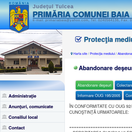
Judeţul Tulcea
PRIMĂRIA COMUNEI BAIA
e-mail: primariabaia@yahoo.com, Tel: 0240564138, Fax: 0
Protecţia medi
Harta site
/
Protecţia mediului
/
Abandonar
Abandonare deşeu
Abandonare deşeuri
Colectar
Administraţie
Informare OUG 195/2005
Com
Anunţuri, comunicate
ÎN CONFORMITATE CU OUG 92/
CUNOŞTINŢĂ URMATOARELE:
Consiliul local
==========================
Contact