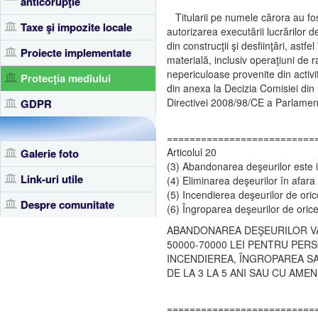
anticorupţie
Titularii pe numele cărora au fost 
Taxe şi impozite locale
autorizarea executării lucrărilor d
din construcţii şi desfiinţări, astf
Proiecte implementate
materială, inclusiv operaţiuni de
nepericuloase provenite din activit
Protecţia mediului
din anexa la Decizia Comisiei din
Directivei 2008/98/CE a Parlament
GDPR
==========================
Articolul 20
Galerie foto
(3) Abandonarea deşeurilor este i
Link-uri utile
(4) Eliminarea deşeurilor în afara 
(5) Incendierea deşeurilor de orice
Despre comunitate
(6) Îngroparea deşeurilor de orice 
ABANDONAREA DEŞEURILOR VA 
50000-70000 LEI PENTRU PERSO
INCENDIEREA, ÎNGROPAREA SA
DE LA 3 LA 5 ANI SAU CU AMEN
==========================