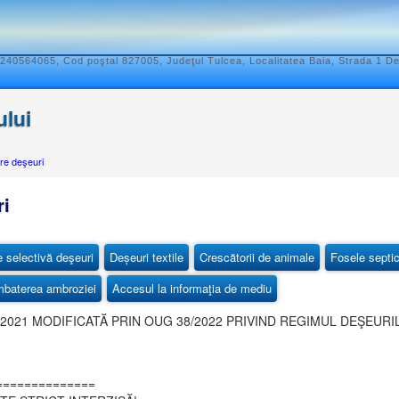
240564065, Cod poştal 827005, Judeţul Tulcea, Localitatea Baia, Strada 1 D
ului
e deşeuri
ri
e selectivă deşeuri
Deșeuri textile
Crescătorii de animale
Fosele septi
baterea ambroziei
Accesul la informaţia de mediu
2021 MODIFICATĂ PRIN OUG 38/2022 PRIVIND REGIMUL DEŞEUR
==============