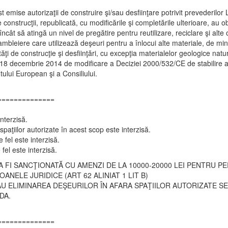
emise autorizaţii de construire şi/sau desfiinţare potrivit prevederilor 
e construcţii, republicată, cu modificările şi completările ulterioare, au 
el încât să atingă un nivel de pregătire pentru reutilizare, reciclare şi alte
 rambleiere care utilizează deşeuri pentru a înlocui alte materiale, de
ăţi de construcţie şi desfiinţări, cu excepţia materialelor geologice natu
 18 decembrie 2014 de modificare a Deciziei 2000/532/CE de stabilire a 
ului European şi a Consiliului.
==============
nterzisă.
spaţiilor autorizate în acest scop este interzisă.
 fel este interzisă.
fel este interzisă.
FI SANCŢIONATĂ CU AMENZI DE LA 10000-20000 LEI PENTRU PER
ANELE JURIDICE (ART 62 ALINIAT 1 LIT B)
U ELIMINAREA DEŞEURILOR ÎN AFARA SPAŢIILOR AUTORIZATE S
DA.
==============