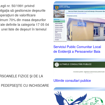
Legii nr. 50/1991 privind
obligaţia să gestioneze deşeurile
 operaţiuni de valorificare
 minimum 70% din masa deşeurilor
rale definite la categoria 17 05 04
unei liste de deşeuri în temeiul
Serviciul Public Comunitar Local
de Evidenţă a Persoanelor Baia
SOANELE FIZICE ŞI DE LA
Ultimile consultari publice
E PEDEPSEŞTE CU INCHISOARE