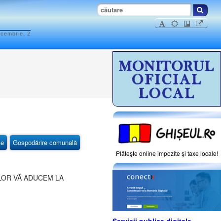
ecembrie, 2
ce
Gospodărire comunală
Plăteşte online impozite şi taxe locale!
ILOR VĂ ADUCEM LA
Servicii publice digitale