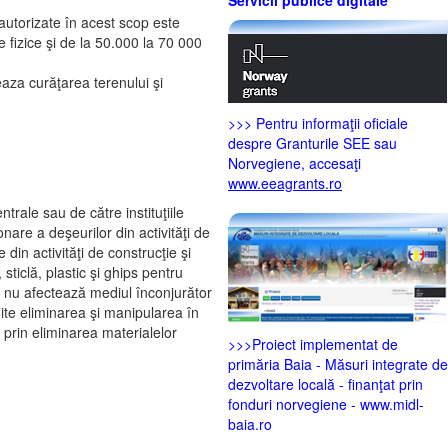
autorizate în acest scop este
 fizice şi de la 50.000 la 70 000
eaza curăţarea terenului şi
>>> Pentru informaţii oficiale
despre Granturile SEE sau
Norvegiene, accesaţi
www.eeagrants.ro
trale sau de către instituţiile
nare a deşeurilor din activităţi de
din activităţi de construcţie şi
sticlă, plastic şi ghips pentru
, nu afectează mediul înconjurător
ite eliminarea şi manipularea în
e prin eliminarea materialelor
>>>Proiect implementat de
primăria Baia - Măsuri integrate de
dezvoltare locală - finanţat prin
fonduri norvegiene - www.midl-
baia.ro