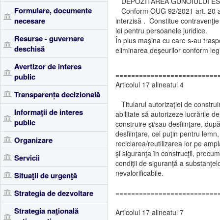
DEPOZITAREA GUNOIULUI EST
Formulare, documente
Conform OUG 92/2021 art. 20 alin.
necesare
interzisă . Constitue contravenţi
lei pentru persoanele juridice.
Resurse - guvernare
În plus maşina cu care s-au traspo
deschisă
eliminarea deşeurilor conform legi
Avertizor de interes
==========================
public
Articolul 17 alineatul 4
Transparența decizională
Titularul autorizaţiei de construir
Informaţii de interes
abilitate să autorizeze lucrările d
public
construire şi/sau desfiinţare, după
desfiinţare, cel puţin pentru lemn,
Organizare
reciclarea/reutilizarea lor pe am
şi siguranţa în construcţii, prec
Servicii
condiţii de siguranţă a substanţelo
nevalorificabile.
Situaţii de urgenţă
Strategia de dezvoltare
==========================
Strategia naţională
Articolul 17 alineatul 7