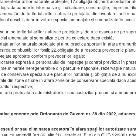
entelor ariilor naturale protejate; 17.obligaţia obţinerii acordurilor af
egrada panourile informative şi indicatoare, construcţiile, împrejmuirile, 
enajări de teritoriul ariilor naturale protejate, din inventarul ariilor na
i focul deschis doar în vetrele special amenajate şi semnalizate în acest
uri pe teritoriul ariilor naturale protejate şi de a le evacua de pe supr
ecial amenajate şi semnalizate pentru colectare daca există;
faţa ariilor naturale protejate şi a nu practica sporturi în afara drumuri
sirea combustibililor fosili; 22.obligaţia de a respecta prevederile pla
otejate aprobate conform prevederilor legale;
olicitarea expresă a personalului de inspecţie şi control prevăzut în pr
se minerale neregenerabile din parcurile naţionale, rezervaţiile naturale, 
 de conservare specială ale parcurilor naturale şi obligaţia de a nu exp
rale din zone situate în afara zonelor de conservare specială dacă aces
rilor respective;
în aria protejată a administratorilor sau custozilor precum şi a împuterni
_________
lative generate prin Ordonanța de Guvern nr. 38 din 2022, aducem 
eșeurilor sau eliminarea acestora în afara spațiilor autorizate sun
i
sau cu amendă (art 66, alin (1), literele e), f), g) din OUG 92/2021 pri