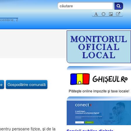
ecembrie, 2
ce
Gospodărire comunală
Plăteşte online impozite şi taxe locale!
entru persoane fizice, şi de la
Servicii publice digitale