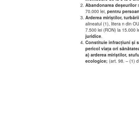
Abandonarea deșeurilor
s
70.000 lei,
pentru persoan
Arderea miriștilor, turbării
alineatul (1), litera n din
7.500 lei (RON) la 15.000 
juridice
.
Constituie infracțiuni și
pericol viața ori sănătat
a) arderea miriștilor, stuf
ecologice;
(art. 98. – (1) 