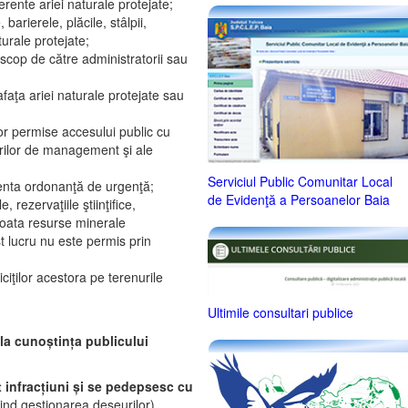
erente ariei naturale protejate;
barierele, plăcile, stâlpii,
turale protejate;
 scop de către administratorii sau
afaţa ariei naturale protejate sau
lor permise accesului public cu
nurilor de management şi ale
Serviciul Public Comunitar Local
ezenta ordonanţă de urgenţă;
de Evidenţă a Persoanelor Baia
rezervaţiile ştiinţifice,
loata resurse minerale
t lucru nu este permis prin
ciţilor acestora pe terenurile
Ultimile consultari publice
la cunoștința publicului
t infracțiuni și se pedepsesc cu
vind gestionarea deșeurilor).