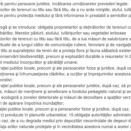
) pentru persoane juridice, încălcarea următoarelor prevederi legale:
orilor de terenuri cu titlu sau fără titlu, de a nu arde miriştile, stuful, tu
e pentru protecţia mediului şi fără informarea în prealabil a serviciilor 
ă şi se introduce: obligația proprietarilor și deținătorilor de terenuri cu 
ăriilor, litierelor pădurii, stufului, tufărișurilor sau vegetației ierboase
nătorilor de terenuri cu titlu sau fără titlu, de a lua măsuri de salubrizar
situate de-a lungul căilor de comunicaţie rutiere, feroviare şi de navigaţi
e titlu ai suprafeţelor de teren de a proteja flora şi fauna sălbatică exis
 conservării biodiversităţii, precum şi exploatării durabile a resurselor în
ii mediului înconjurător şi sănătăţii umane;
straţiei publice locale, precum şi ale persoanelor fizice şi juridice, după 
eţinerea şi înfrumuseţarea clădirilor, a curţilor şi împrejurimilor acestora, 
orativi;
straţiei publice locale, precum şi ale persoanelor juridice, după caz, să 
, măsuri de menţinere şi ameliorare a fondului peisagistic natural şi antro
i ecologică a zonelor deteriorate şi măsuri de dezvoltare a spaţiilor verz
ri de apărare împotriva inundaţiilor;
raţiei publice locale, precum şi a persoanelor fizice şi juridice, după ca
zi prevăzute în planurile urbanistice; 15.obligaţia autorităţilor administr
pă caz, de a nu degrada mediul prin depozitări necontrolate de deşeuri de
faţa ariilor naturale protejate şi în vecinătatea acestora numai a acelor 