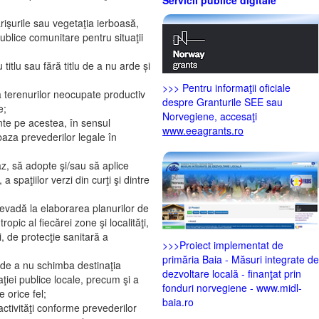
fărişurile sau vegetaţia ierboasă,
publice comunitare pentru situaţii
titlu sau fără titlu de a nu arde și
>>> Pentru informaţii oficiale
e a terenurilor neocupate productiv
despre Granturile SEE sau
e;
Norvegiene, accesaţi
tente pe acestea, în sensul
www.eeagrants.ro
 baza prevederilor legale în
caz, să adopte şi/sau să aplice
a spaţiilor verzi din curţi şi dintre
prevadă la elaborarea planurilor de
pic al fiecărei zone şi localităţi,
i, de protecţie sanitară a
>>>Proiect implementat de
primăria Baia - Măsuri integrate de
z, de a nu schimba destinaţia
dezvoltare locală - finanţat prin
aţiei publice locale, precum şi a
fonduri norvegiene - www.midl-
 orice fel;
baia.ro
activităţi conforme prevederilor