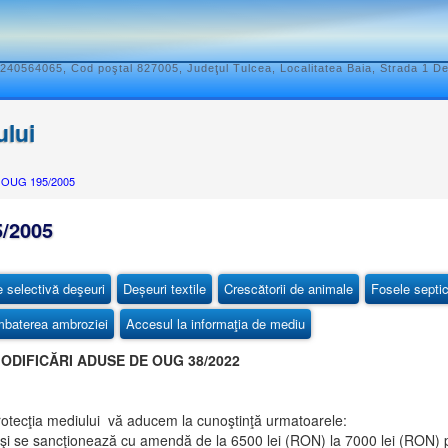
240564065, Cod poştal 827005, Judeţul Tulcea, Localitatea Baia, Strada 1 D
ului
e OUG 195/2005
/2005
e selectivă deşeuri
Deșeuri textile
Crescătorii de animale
Fosele septi
baterea ambroziei
Accesul la informaţia de mediu
ODIFICĂRI ADUSE DE OUG 38/2022
tecţia mediului vă aducem la cunoştinţă urmatoarele:
e şi se sancţionează cu amendă de la 6500 lei (RON) la 7000 lei (RON) p