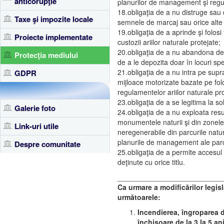
anticorupţie
planurilor de management şi regulam
18.obligaţia de a nu distruge sau d
Taxe şi impozite locale
semnele de marcaj sau orice alte am
19.obligaţia de a aprinde şi folos
Proiecte implementate
custozii ariilor naturale protejate;
20.obligaţia de a nu abandona deşe
Protecţia mediului
de a le depozita doar în locuri sp
21.obligaţia de a nu intra pe supra
GDPR
mijloace motorizate bazate pe folo
regulamentelor ariilor naturale pr
23.obligaţia de a se legitima la s
Galerie foto
24.obligaţia de a nu exploata resur
monumentele naturii şi din zonele
Link-uri utile
neregenerabile din parcurile natu
planurile de management ale parcu
Despre comunitate
25.obligaţia de a permite accesul 
deţinute cu orice titlu.
__________________________
Ca urmare a modificărilor legis
următoarele:
Incendierea, îngroparea d
închisoare de la 3 la 5 an