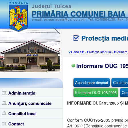
Judeţul Tulcea
PRIMĂRIA COMUNEI BAIA
e-mail: primariabaia@yahoo.com, Tel: 0240564138, Fax: 0
Protecţia medi
Harta site
/
Protecţia mediului
/
Informar
Informare OUG 195
Abandonare deşeuri
Colectar
Administraţie
Informare OUG 195/2005
Com
Anunţuri, comunicate
INFORMARE OUG195/2005 ŞI M
Consiliul local
Conform OUG195/2005 privind pro
Contact
Art. 96 (1)Constituie contravenţi