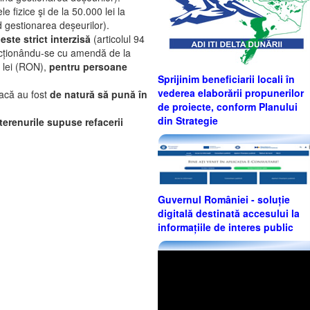
 fizice şi de la 50.000 lei la
d gestionarea deșeurilor).
 este strict interzisă
(articolul 94
sancționându-se cu amendă de la
0 lei (RON),
pentru persoane
Sprijinim beneficiarii locali în
vederea elaborării propunerilor
dacă au fost
de natură să pună în
de proiecte, conform Planului
din Strategie
e terenurile supuse refacerii
Guvernul României - soluție
digitală destinată accesului la
informațiile de interes public