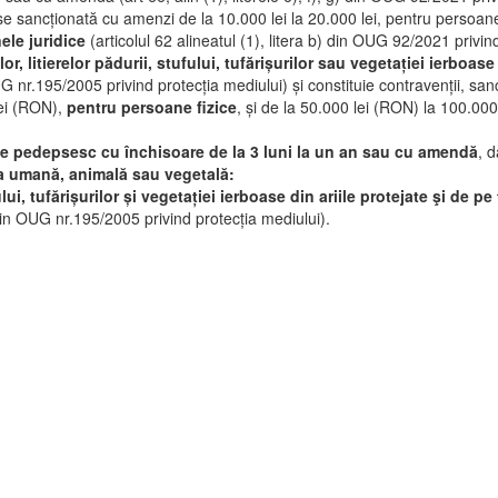
e sancționată cu amenzi de la 10.000 lei la 20.000 lei, pentru persoanele
ele juridice
(articolul 62 alineatul (1), litera b) din OUG 92/2021 privin
lor, litierelor pădurii, stufului, tufărișurilor sau vegetației ierboase
 OUG nr.195/2005 privind protecția mediului) și constituie contravenții, 
lei (RON),
pentru persoane fizice
, și de la 50.000 lei (RON) la 100.00
 se pedepsesc cu închisoare de la 3 luni la un an sau cu amendă
, 
ea umană, animală sau vegetală:
ului, tufărișurilor și vegetației ierboase din ariile protejate şi de p
din OUG nr.195/2005 privind protecția mediului).