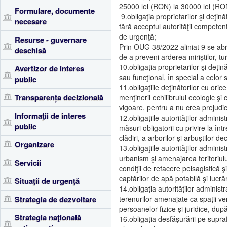
25000 lei (RON) la 30000 lei (RON
Formulare, documente
9.obligaţia proprietarilor şi deţinăt
necesare
fără acceptul autorităţii competent
de urgenţă;
Resurse - guvernare
Prin OUG 38/2022 aliniat 9 se abrog
deschisă
de a preveni arderea miriștilor, turb
10.obligaţia proprietarilor şi deţi
Avertizor de interes
sau funcţional, în special a celor 
public
11.obligaţiile deţinătorilor cu oric
Transparența decizională
menţinerii echilibrului ecologic şi
vigoare, pentru a nu crea prejudic
Informaţii de interes
12.obligaţiile autorităţilor admini
public
măsuri obligatorii cu privire la într
clădiri, a arborilor şi arbuştilor dec
Organizare
13.obligaţiile autorităţilor admini
urbanism şi amenajarea teritoriului
Servicii
condiţii de refacere peisagistică ş
captărilor de apă potabilă şi lucră
Situaţii de urgenţă
14.obligaţia autorităţilor administ
Strategia de dezvoltare
terenurilor amenajate ca spaţii ver
persoanelor fizice şi juridice, du
Strategia naţională
16.obligaţia desfăşurării pe supra