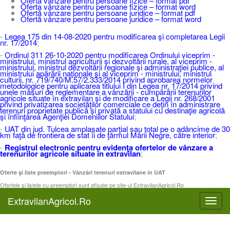
Ofertă vânzare pentru persoane fizice – format pdf
Oferta vânzare pentru persoane fizice – format word
Ofertă vânzare pentru persoane juridice – format pdf
Ofertă vânzare pentru persoane juridice – format word
-
Legea 175 din 14-08-2020 pentru modificarea şi completarea Legii
nr. 17/2014
;
-
Ordinul 311 26-10-2020 pentru modificarea Ordinului viceprim -
ministrului, ministrul agriculturii şi dezvoltării rurale, al viceprim -
ministrului, ministrul dezvoltării regionale şi administraţiei publice, al
ministrului apărării naţionale şi al viceprim - ministrului, ministrul
culturii, nr. 719/740/M.57/2.333/2014 privind aprobarea normelor
metodologice pentru aplicarea titlului I din Legea nr. 17/2014 privind
unele măsuri de reglementare a vânzării - cumpărării terenurilor
agricole situate în extravilan şi de modificare a Legii nr. 268/2001
privind privatizarea societăţilor comerciale ce deţin în administrare
terenuri proprietate publică şi privată a statului cu destinaţie agricolă
şi înfiinţarea Agenţiei Domeniilor Statului
;
-
UAT din jud. Tulcea amplasate parţial sau total pe o adâncime de 30
km faţă de frontiera de stat îi de ţărmul Mării Negre, către interior
;
-
Registrul electronic pentru evidenţa ofertelor de vânzare a
terenurilor agricole situate în extravilan
;
Oferte şi liste preemptori - Vânzări terenuri extravilane în UAT
Ofertele şi listele cu preemptori sunt afişate pe site-ul ExtravilanAgricol.Ro