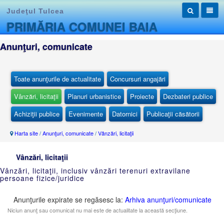
Judeţul Tulcea
PRIMĂRIA COMUNEI BAIA
Anunţuri, comunicate
Toate anunţurile de actualitate
Concursuri angajări
Vânzări, licitaţii
Planuri urbanistice
Proiecte
Dezbateri publice
Achiziţii publice
Evenimente
Datornici
Publicaţii căsătorii
Harta site
/
Anunţuri, comunicate
/
Vânzări, licitaţii
Vânzări, licitaţii
Vânzări, licitaţii, inclusiv vânzări terenuri extravilane
persoane fizice/juridice
Anunţurile expirate se regăsesc la:
Arhiva anunţuri/comunicate
Niciun anunţ sau comunicat nu mai este de actualitate la această secţiune.