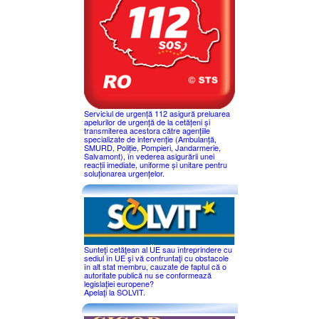
Serviciul de urgență 112 asigură preluarea
apelurilor de urgență de la cetățeni și
transmiterea acestora către agențiile
specializate de intervenție (Ambulanță,
SMURD, Poliție, Pompieri, Jandarmerie,
Salvamont), în vederea asigurării unei
reacții imediate, uniforme și unitare pentru
soluționarea urgențelor.
Sunteţi cetăţean al UE sau întreprindere cu
sediul în UE şi vă confruntaţi cu obstacole
în alt stat membru, cauzate de faptul că o
autoritate publică nu se conformează
legislaţiei europene?
Apelaţi la SOLVIT.