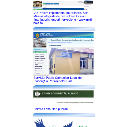
>>>Proiect implementat de primăria Baia -
Măsuri integrate de dezvoltare locală -
finanţat prin fonduri norvegiene - www.midl-
baia.ro
Serviciul Public Comunitar Local de
Evidenţă a Persoanelor Baia
Ultimile consultari publice