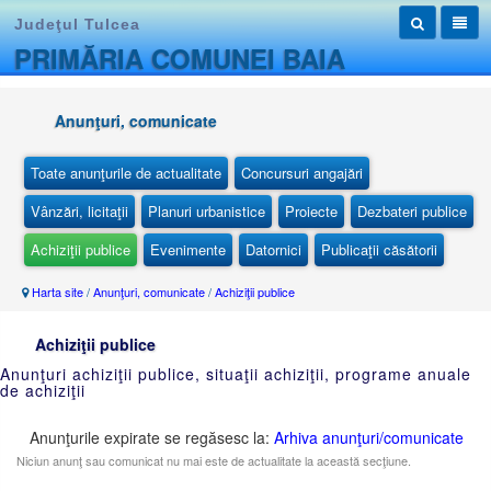
Judeţul Tulcea
PRIMĂRIA COMUNEI BAIA
Anunţuri, comunicate
Toate anunţurile de actualitate
Concursuri angajări
Vânzări, licitaţii
Planuri urbanistice
Proiecte
Dezbateri publice
Achiziţii publice
Evenimente
Datornici
Publicaţii căsătorii
Harta site
/
Anunţuri, comunicate
/
Achiziţii publice
Achiziţii publice
Anunţuri achiziţii publice, situaţii achiziţii, programe anuale
de achiziţii
Anunţurile expirate se regăsesc la:
Arhiva anunţuri/comunicate
Niciun anunţ sau comunicat nu mai este de actualitate la această secţiune.