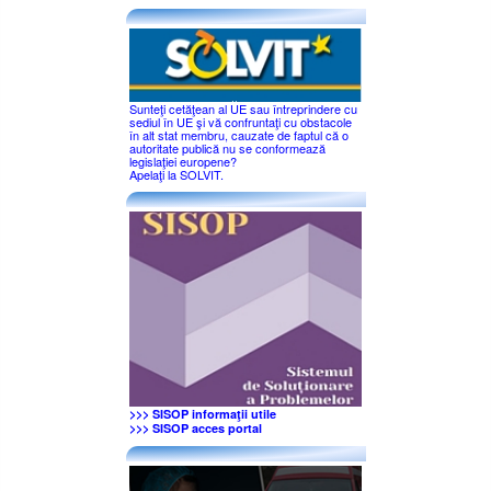
Sunteţi cetăţean al UE sau întreprindere cu
sediul în UE şi vă confruntaţi cu obstacole
în alt stat membru, cauzate de faptul că o
autoritate publică nu se conformează
legislaţiei europene?
Apelaţi la SOLVIT.
>>> SISOP informaţii utile
>>> SISOP acces portal