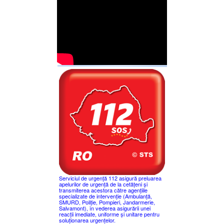
Serviciul de urgență 112 asigură preluarea
apelurilor de urgență de la cetățeni și
transmiterea acestora către agențiile
specializate de intervenție (Ambulanță,
SMURD, Poliție, Pompieri, Jandarmerie,
Salvamont), în vederea asigurării unei
reacții imediate, uniforme și unitare pentru
soluționarea urgențelor.