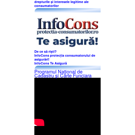
drepturile și interesele legitime ale
consumatorilor
De ce să riști?
InfoCons protecția consumatorului de
asigurări!
InfoCons Te Asigură
Programul Naţional de
Cadastru şi Carte Funciara