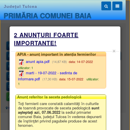
Judeţul Tulcea
PRIMĂRIA COMUNEI BAIA
Monitorul oficial local
2 ANUNŢURI FOARTE
IMPORTANTE!
STATUTUL UNITĂȚII ADMINISTRATIV-TERITORIALE
×
APIA - anunţ important în atenţia fermierilor
REGULAMENTELE PRIVIND PROCEDURILE ADMINISTRATIVE
anunt apia.pdf
(14,87 KB)
data: 14-07-2022
HOTĂRÂRILE AUTORITĂȚII DELIBERATIVE
utilizator: 1
marti - 19-07-2022 - sedinta de
DISPOZIȚIILE AUTORITĂȚII EXECUTIVE
informare.pdf
(17,30 KB)
data: 15-07-2022
utilizator:
1
DOCUMENTE ȘI INFORMAȚII FINANCIARE
ALTE DOCUMENTE
Anunţ referitor la seceta pedologică
Toţi fermierii care constată calamităţi în culturile
de toamnă provocate de seceta pedologică
sunt
Harta site
/
Monitorul oficial local
/
ALTE DOCUMENTE
aşteptaţi azi, 07.06.2022
la sediul primariei
comunei Baia, judeţul Tulcea în vederea depunerii
de înştiinţări privind pagubele produse de acest
ALTE DOCUMENTE
fenomen.