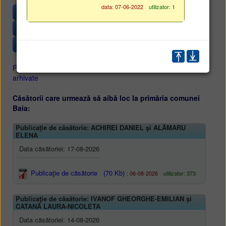
data: 07-06-2022
utilizator: 1
• Publicaţii de căsătorii
• Procese-verbale şi minute
• Anunţuri publice importante
Publicaţii de căsătorii curente
Publicaţii de căsătorii
arhivate
Căsătorii care urmează să aibă loc la primăria comunei
Baia:
Publicaţie de căsătorie: ACHIREI DANIEL şi ALĂMARU
ELENA
Data căsătoriei: 17-08-2026
Publicaţie de căsătorie
(70 Kb)
: 06-08-2026
utilizator: 373
Publicaţie de căsătorie: IVANOF GHEORGHE-EMILIAN şi
CATANĂ LAURA-NICOLETA
Data căsătoriei: 14-08-2026