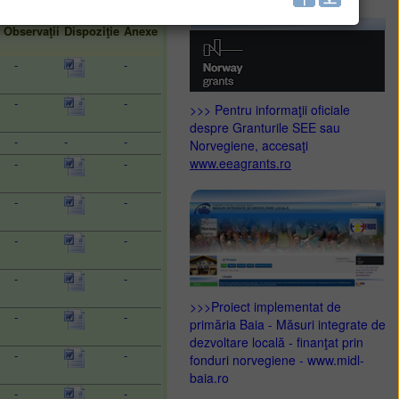
Observaţii
Dispoziţie
Anexe
-
-
-
-
>>> Pentru informaţii oficiale
despre Granturile SEE sau
-
-
-
Norvegiene, accesaţi
www.eeagrants.ro
-
-
-
-
-
-
-
-
>>>Proiect implementat de
-
-
primăria Baia - Măsuri integrate de
dezvoltare locală - finanţat prin
-
-
fonduri norvegiene - www.midl-
baia.ro
-
-