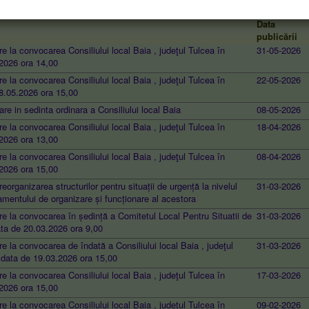
Data
publicării
re la convocarea Consiliului local Baia , judeţul Tulcea în
31-05-2026
.2026 ora 14,00
re la convocarea Consiliului local Baia , judeţul Tulcea în
22-05-2026
18.05.2026 ora 15,00
e in sedinta ordinara a Consiliului local Baia
08-05-2026
re la convocarea Consiliului local Baia , judeţul Tulcea în
18-04-2026
.2026 ora 13,00
re la convocarea Consiliului local Baia , judeţul Tulcea în
08-04-2026
.2026 ora 15,00
reorganizarea structurilor pentru situații de urgență la nivelul
31-03-2026
mentului de organizare și funcționare al acestora
re la convocarea în ședință a Comitetul Local Pentru Situatii de
31-03-2026
ata de 20.03.2026 ora 9,00
re la convocarea de îndată a Consiliului local Baia , judeţul
31-03-2026
n data de 19.03.2026 ora 15,00
re la convocarea Consiliului local Baia , judeţul Tulcea în
17-03-2026
.2026 ora 15,00
re la convocarea Consiliului local Baia , judeţul Tulcea în
09-02-2026