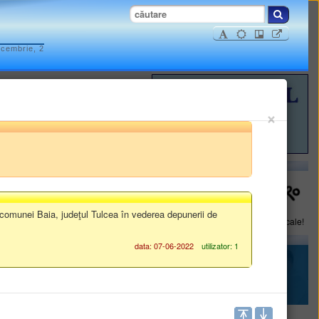
ecembrie, 2
×
ISTRATIVE
INFORMAȚII FINANCIARE
 comunei Baia, judeţul Tulcea în vederea depunerii de
Plăteşte online impozite şi taxe locale!
data: 07-06-2022
utilizator: 1
Servicii publice digitale