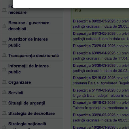
Formulare, documente
Titlu
necesare
Dispoziţia 90/22-05-2026
cu privi
Resurse - guvernare
şedinţă ordinara in data de 28.05
deschisă
Dispoziţia 84/13-05-2026
cu privi
Avertizor de interes
şedinţă extraordinara in data de 
public
Dispoziţia 73/29-04-2026
convocar
Dispoziţia 63/09-04-2026
cu privi
Transparența decizională
şedinţă ordinara in data de 17.04
Informaţii de interes
Dispoziţia 54/30-03-2026
cu privi
şedinţă ordinara in data de 30.03
public
Dispoziţia 52/19-03-2026
privind 
Organizare
comunei Baia și aprobarea Regula
Dispoziţia 51/19-03-2026
cu privi
Servicii
Urgență Baia, judeţul Tulcea în d
Situaţii de urgenţă
Dispoziţia 49/18-03-2026
cu privi
Tulcea în şedinţă extraordinara i
Strategia de dezvoltare
Dispoziţia 33/20-02-2026
cu privi
şedinţă ordinara in data de 03.03
Strategia naţională
Dispoziţia 10/20-01-2026
cu privi