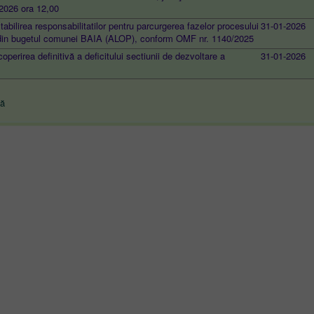
.2026 ora 12,00
tabilirea responsabilitatilor pentru parcurgerea fazelor procesului
31-01-2026
or din bugetul comunei BAIA (ALOP), conform OMF nr. 1140/2025
operirea definitivă a deficitului sectiunii de dezvoltare a
31-01-2026
nă