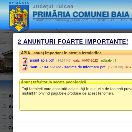
Judeţul Tulcea
PRIMĂRIA COMUNEI BAIA
e-mail: primariabaia@yahoo.com, Tel: 0240564138, Fax: 0
Monitorul oficia
2 ANUNŢURI FOARTE IMPORTANTE!
STATUTUL UNITĂȚII ADMINISTR
APIA - anunţ important în atenţia fermierilor
anunt apia.pdf
(14,87 KB)
data: 14-07-2022
utilizator: 1
HOTĂRÂRILE AUTORITĂȚII DEL
marti - 19-07-2022 - sedinta de informare.pdf
(17,30 KB)
data:
ALTE DOCUMENTE
Anunţ referitor la seceta pedologică
Harta site
/
Monitorul oficial local
/
DISPO
Toţi fermierii care constată calamităţi în culturile de toamnă pr
înştiinţări privind pagubele produse de acest fenomen.
Administraţie
DISPOZIȚIILE AUT
Anunţuri, comunicate
• Lista dispoziţiilor cu caracte
Consiliul local
Contact
Monitorul oficial local Baia: l