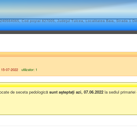
240564065, Cod poştal 827005, Judeţul Tulcea, Localitatea Baia, Strada 1 D
l local
ATIV-TERITORIALE
REGULAMENTELE PRIVIND PROCEDURILE ADMIN
IBERATIVE
DISPOZIȚIILE AUTORITĂȚII EXECUTIVE
DOCUMENTE ȘI 
 15-07-2022
utilizator: 1
ZIȚIILE AUTORITĂȚII EXECUTIVE
ovocate de seceta pedologică
sunt aşteptaţi azi, 07.06.2022
la sediul primariei
ORITĂȚII EXECUTIVE
r normativ
• Registru Dispoziţii Primar
ista dispoziţiilor primarului cu caracter normativ publicate