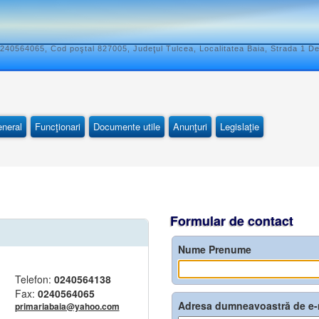
240564065, Cod poştal 827005, Judeţul Tulcea, Localitatea Baia, Strada 1 D
eneral
Funcţionari
Documente utile
Anunţuri
Legislaţie
Formular de contact
Nume Prenume
Telefon:
0240564138
Fax:
0240564065
Adresa dumneavoastră de e-
primariabaia@yahoo.com