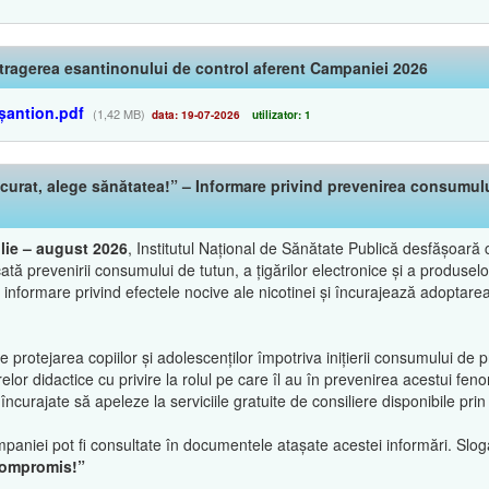
tragerea esantinonului de control aferent Campaniei 2026
șantion.pdf
(1,42 MB)
data: 19-07-2026
utilizator: 1
urat, alege sănătatea!” – Informare privind prevenirea consumului 
ulie – august 2026
, Institutul Național de Sănătate Publică desfășoar
cată prevenirii consumului de tutun, a țigărilor electronice și a produsel
informare privind efectele nocive ale nicotinei și încurajează adoptarea 
rotejarea copiilor și adolescenților împotriva inițierii consumului de 
relor didactice cu privire la rolul pe care îl au în prevenirea acestui f
ncurajate să apeleze la serviciile gratuite de consiliere disponibile pr
paniei pot fi consultate în documentele atașate acestei informări. Slo
 compromis!”