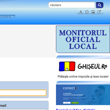
ecembrie, 2
Plăteşte online impozite şi taxe locale!
mail
Servicii publice digitale