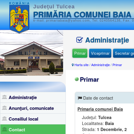
Judeţul Tulcea
PRIMĂRIA COMUNEI BAIA
e-mail: primariabaia@yahoo.com, Tel: 0240564138, Fax: 0
Administraţie
Primar
Viceprimar
Secretar g
Harta site
/
Administraţie
/
Primar
Primar
Administraţie
Date de contact
Anunţuri, comunicate
Primaria comunei Baia
Judeţul:
Tulcea
Consiliul local
Localitatea:
Baia
Contact
Strada:
1 Decembrie, 2