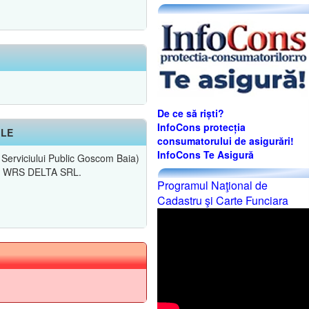
De ce să riști?
InfoCons protecția
ILE
consumatorului de asigurări!
InfoCons Te Asigură
Serviciului Public Goscom Baia)
a SC WRS DELTA SRL.
Programul Naţional de
Cadastru şi Carte Funciara