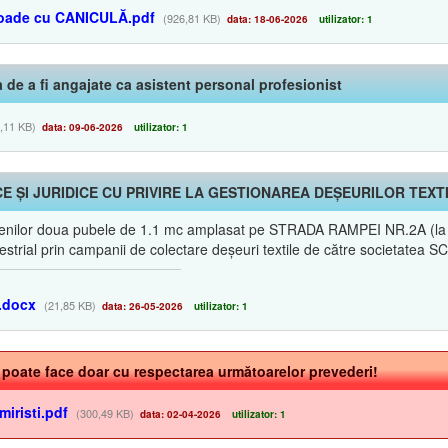
ioade cu CANICULĂ.pdf
(926,81 KB)
data: 18-06-2026
utilizator: 1
ea de a fi angajate ca asistent personal profesionist
,11 KB)
data: 09-06-2026
utilizator: 1
E ȘI JURIDICE CU PRIVIRE LA GESTIONAREA DEȘEURILOR TEXT
etenilor doua pubele de 1.1 mc amplasat pe STRADA RAMPEI NR.2A (la 
mestrial prin campanii de colectare deșeuri textile de către societate
e.docx
(21,85 KB)
data: 26-05-2026
utilizator: 1
e poate face doar cu respectarea următoarelor prevederi!
miristi.pdf
(300,49 KB)
data: 02-04-2026
utilizator: 1