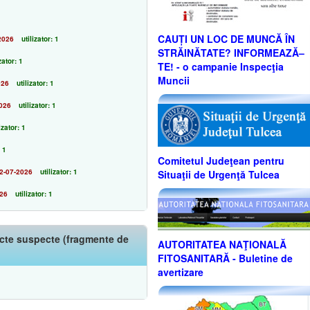
CAUȚI UN LOC DE MUNCĂ ÎN
2026
utilizator: 1
STRĂINĂTATE? INFORMEAZĂ–
zator: 1
TE! - o campanie Inspecţia
Muncii
026
utilizator: 1
026
utilizator: 1
izator: 1
: 1
Comitetul Judeţean pentru
2-07-2026
utilizator: 1
Situaţii de Urgenţă Tulcea
026
utilizator: 1
iecte suspecte (fragmente de
AUTORITATEA NAŢIONALĂ
FITOSANITARĂ - Buletine de
avertizare