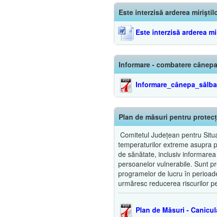
Este interzisă arderea miriştil
Este interzisă arderea mir
Informare - combatere cânepa
Informare_cânepa_sălba
Plan de măsuri pentru protecț
Comitetul Județean pentru Situaț
temperaturilor extreme asupra popu
de sănătate, inclusiv informarea
persoanelor vulnerabile. Sunt pre
programelor de lucru în perioade
urmăresc reducerea riscurilor pe
Plan de Măsuri - Canicul