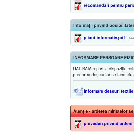
recomandări pentru per
Informații privind posibilitat
pliant informativ.pdf
(144
INFORMARE PERSOANE FIZIC
UAT BAIA a pus la dispoziția c
predarea deșeurilor se face tri
Informare deseuri textil
Atenție - arderea miriștelor s
prevederi privind ardere 