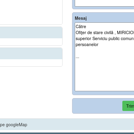
Mesaj
Trim
pe googleMap