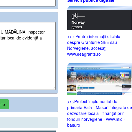
>>> Pentru informaţii oficiale
despre Granturile SEE sau
Norvegiene, accesaţi
www.eeagrants.ro
>>>Proiect implementat de
ite
primăria Baia - Măsuri integrate de
dezvoltare locală - finanţat prin
fonduri norvegiene - www.midl-
baia.ro