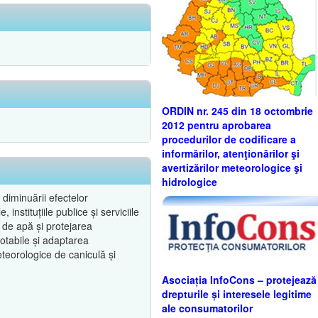
ORDIN nr. 245 din 18 octombrie
2012 pentru aprobarea
procedurilor de codificare a
informărilor, atenţionărilor şi
avertizărilor meteorologice şi
hidrologice
diminuării efectelor
instituțiile publice și serviciile
 de apă și protejarea
potabile și adaptarea
eteorologice de caniculă și
Asociația InfoCons – protejează
drepturile și interesele legitime
ale consumatorilor