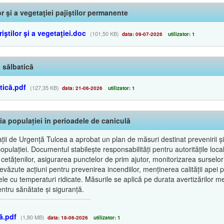
or şi a vegetaţiei pajiştilor permanente
iştilor şi a vegetaţiei.doc
(101,50 KB)
data: 09-07-2026
utilizator: 1
 sălbatică
tică.pdf
(127,35 KB)
data: 21-06-2026
utilizator: 1
ia populației în perioadele de caniculă
ii de Urgență Tulcea a aprobat un plan de măsuri destinat prevenirii și 
lației. Documentul stabilește responsabilități pentru autoritățile locale, 
 cetățenilor, asigurarea punctelor de prim ajutor, monitorizarea surselor
văzute acțiuni pentru prevenirea incendiilor, menținerea calității apei 
le cu temperaturi ridicate. Măsurile se aplică pe durata avertizărilor m
ntru sănătate și siguranță.
ă.pdf
(1,80 MB)
data: 18-06-2026
utilizator: 1