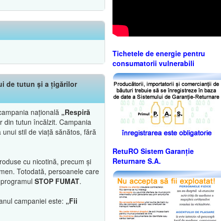
Tichetele de energie pentru
consumatorii vulnerabili
de tutun și a țigărilor
ă campania națională
„Respiră
or din tutun încălzit. Campania
unui stil de viață sănătos, fără
RetuRO Sistem Garanție
Returnare S.A.
produse cu nicotină, precum și
enomen. Totodată, persoanele care
in programul
STOP FUMAT
.
ganul campaniei este:
„Fii