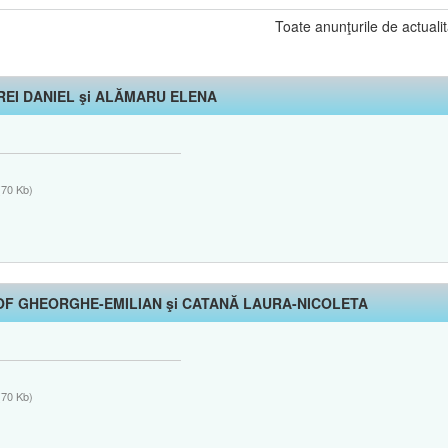
Toate anunţurile de actualit
HIREI DANIEL şi ALĂMARU ELENA
70 Kb)
IVANOF GHEORGHE-EMILIAN şi CATANĂ LAURA-NICOLETA
70 Kb)