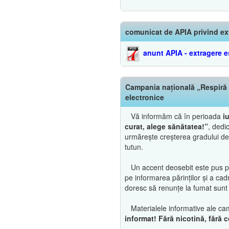
comunicat de APIA privind ex
anunt APIA - extragere e
Campania națională „Respiră c
electronice
Vă informăm că în perioada
i
curat, alege sănătatea!”
, dedi
urmărește creșterea gradului de 
tutun.
Un accent deosebit este pus pe p
pe informarea părinților și a cad
doresc să renunțe la fumat sunt î
Materialele informative ale cam
informat! Fără nicotină, fără