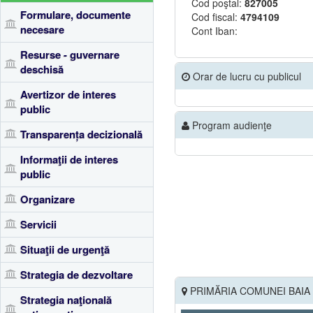
Cod poştal:
827005
Formulare, documente
Cod fiscal:
4794109
necesare
Cont Iban:
Resurse - guvernare
deschisă
Orar de lucru cu publicul
Avertizor de interes
public
Program audienţe
Transparența decizională
Informaţii de interes
public
Organizare
Servicii
Situaţii de urgenţă
Strategia de dezvoltare
PRIMĂRIA COMUNEI BAIA 
Strategia naţională