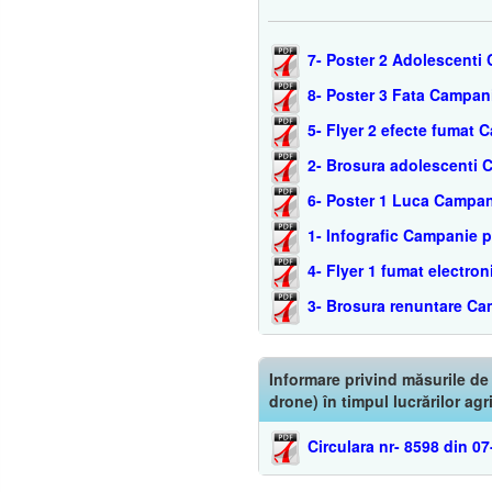
7- Poster 2 Adolescenti
8- Poster 3 Fata Campan
5- Flyer 2 efecte fumat
2- Brosura adolescenti 
6- Poster 1 Luca Campan
1- Infografic Campanie 
4- Flyer 1 fumat electr
3- Brosura renuntare Ca
Informare privind măsurile de
drone) în timpul lucrărilor agr
Circulara nr- 8598 din 0