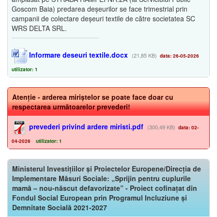
Goscom Baia) predarea deșeurilor se face trimestrial prin
campanii de colectare deșeuri textile de către societatea SC
WRS DELTA SRL.
Informare deseuri textile.docx
(21,85 KB)
data: 26-05-2026
utilizator: 1
Atenție - arderea miriștelor se poate face doar cu
respectarea următoarelor prevederi!
prevederi privind ardere miristi.pdf
(300,49 KB)
data: 02-
04-2026
utilizator: 1
Ministerul Investițiilor și Proiectelor Europene/Direcția de
Implementare Măsuri Sociale: „Sprijin pentru cuplurile
mamă – nou-născut defavorizate” - Proiect cofinațat din
Fondul Social European prin Programul Incluziune și
Demnitate Socială 2021-2027