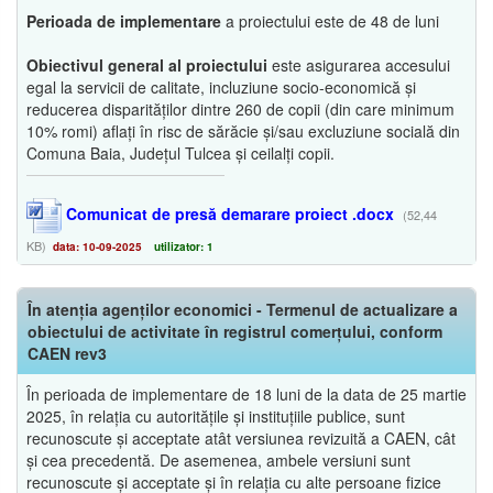
Perioada de implementare
a proiectului este de 48 de luni
Obiectivul general al proiectului
este asigurarea accesului
egal la servicii de calitate, incluziune socio-economică și
reducerea disparităților dintre 260 de copii (din care minimum
10% romi) aflați în risc de sărăcie și/sau excluziune socială din
Comuna Baia, Județul Tulcea și ceilalți copii.
Comunicat de presă demarare proiect .docx
(52,44
KB)
data: 10-09-2025
utilizator: 1
În atenția agenților economici - Termenul de actualizare a
obiectului de activitate în registrul comerțului, conform
CAEN rev3
În perioada de implementare de 18 luni de la data de 25 martie
2025, în relația cu autoritățile și instituțiile publice, sunt
recunoscute și acceptate atât versiunea revizuită a CAEN, cât
și cea precedentă. De asemenea, ambele versiuni sunt
recunoscute și acceptate și în relația cu alte persoane fizice