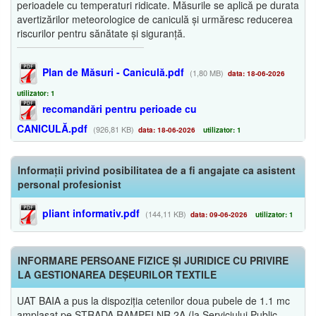
perioadele cu temperaturi ridicate. Măsurile se aplică pe durata
avertizărilor meteorologice de caniculă și urmăresc reducerea
riscurilor pentru sănătate și siguranță.
Plan de Măsuri - Caniculă.pdf
(1,80 MB)
data: 18-06-2026
utilizator: 1
recomandări pentru perioade cu
CANICULĂ.pdf
(926,81 KB)
data: 18-06-2026
utilizator: 1
Informații privind posibilitatea de a fi angajate ca asistent
personal profesionist
pliant informativ.pdf
(144,11 KB)
data: 09-06-2026
utilizator: 1
INFORMARE PERSOANE FIZICE ȘI JURIDICE CU PRIVIRE
LA GESTIONAREA DEȘEURILOR TEXTILE
UAT BAIA a pus la dispoziția cetenilor doua pubele de 1.1 mc
amplasat pe STRADA RAMPEI NR.2A (la Serviciului Public