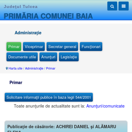
Judeţul Tulcea
PRIMĂRIA COMUNEI BAIA
Administraţie
Primar
Viceprimar
Secretar general
Funcţionari
Documente utile
Anunţuri
Legislaţie
Harta site
/
Administraţie
/
Primar
Primar
Solicitare informaţii publice în baza legii 544/2001
Toate anunţurile de actualitate sunt la:
Anunţuri/comunicate
Publicaţie de căsătorie: ACHIREI DANIEL şi ALĂMARU