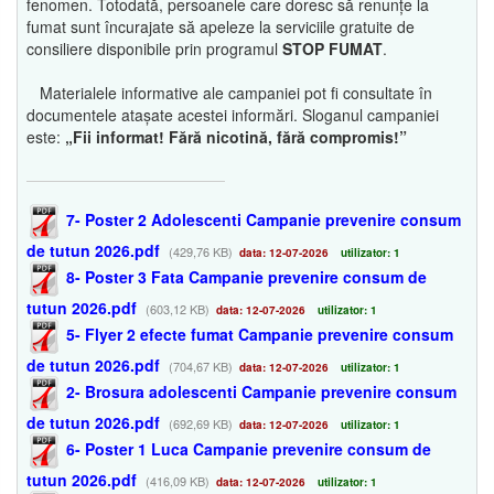
fenomen. Totodată, persoanele care doresc să renunțe la
fumat sunt încurajate să apeleze la serviciile gratuite de
consiliere disponibile prin programul
STOP FUMAT
.
Materialele informative ale campaniei pot fi consultate în
documentele atașate acestei informări. Sloganul campaniei
este:
„Fii informat! Fără nicotină, fără compromis!”
7- Poster 2 Adolescenti Campanie prevenire consum
de tutun 2026.pdf
(429,76 KB)
data: 12-07-2026
utilizator: 1
8- Poster 3 Fata Campanie prevenire consum de
tutun 2026.pdf
(603,12 KB)
data: 12-07-2026
utilizator: 1
5- Flyer 2 efecte fumat Campanie prevenire consum
de tutun 2026.pdf
(704,67 KB)
data: 12-07-2026
utilizator: 1
2- Brosura adolescenti Campanie prevenire consum
de tutun 2026.pdf
(692,69 KB)
data: 12-07-2026
utilizator: 1
6- Poster 1 Luca Campanie prevenire consum de
tutun 2026.pdf
(416,09 KB)
data: 12-07-2026
utilizator: 1