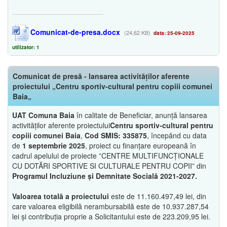
Comunicat-de-presa.docx
(24,62 KB)
data: 25-09-2025
utilizator: 1
Comunicat de presă - lansarea activităților aferente
proiectului „Centru sportiv-cultural pentru copiii comunei
Baia„
UAT Comuna Baia
în calitate de Beneficiar, anunță lansarea
activităților aferente proiectului
Centru sportiv-cultural pentru
copiii comunei Baia
,
Cod SMIS: 335875
, începând cu data
de
1 septembrie 2025
, proiect cu finanțare europeană în
cadrul apelului de proiecte ”CENTRE MULTIFUNCȚIONALE
CU DOTĂRI SPORTIVE SI CULTURALE PENTRU COPII” din
Programul Incluziune și Demnitate Socială 2021-2027.
Valoarea totală a proiectului
este de 11.160.497,49 lei, din
care valoarea eligibilă nerambursabilă este de 10.937.287,54
lei și contribuția proprie a Solicitantului este de 223.209,95 lei.