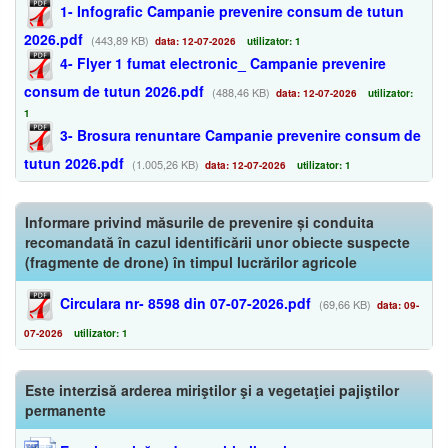
1- Infografic Campanie prevenire consum de tutun
2026.pdf
(443,89 KB)
data: 12-07-2026
utilizator: 1
4- Flyer 1 fumat electronic_ Campanie prevenire
consum de tutun 2026.pdf
(488,46 KB)
data: 12-07-2026
utilizator:
1
3- Brosura renuntare Campanie prevenire consum de
tutun 2026.pdf
(1.005,26 KB)
data: 12-07-2026
utilizator: 1
Informare privind măsurile de prevenire și conduita
recomandată în cazul identificării unor obiecte suspecte
(fragmente de drone) în timpul lucrărilor agricole
Circulara nr- 8598 din 07-07-2026.pdf
(69,66 KB)
data: 09-
07-2026
utilizator: 1
Este interzisă arderea miriştilor şi a vegetaţiei pajiştilor
permanente