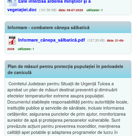
Este interzisă arderea miriştilor şi a
vegetaţiei.doc
(101,50 KB)
data: 09-07-2026
utilizator: 1
Informare - combatere cânepa sălbatică
Informare_cânepa_sălbatică.pdf
(127,35 KB)
data: 21-06-
2026
utilizator: 1
Plan de măsuri pentru protecția populației în perioadele
de caniculă
Comitetul Județean pentru Situații de Urgență Tulcea a
aprobat un plan de măsuri destinat prevenirii și diminuării
efectelor temperaturilor extreme asupra populației.
Documentul stabilește responsabilități pentru autoritățile locale,
instituțiile publice și serviciile de sănătate, inclusiv informarea
cetățenilor, asigurarea punctelor de prim ajutor, monitorizarea
surselor de apă și protejarea persoanelor vulnerabile. Sunt
prevăzute acțiuni pentru prevenirea incendiilor, menținerea
calității apei potabile și adaptarea programelor de lucru în