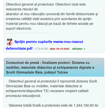
Obiectivul general al proiectului: Obiectivul vizat este
reducerea riscului de
abandon al nou-născuţilor proveniţi din familii defavorizate şi
creșterea calității vieții acestora prin acordarea de sprijin
material pentru nou-născuţi pe bază de tichete sociale pe
suport electronic.
Sprijin pentru cuplurile mama-nou-nascut
defavorizate.pdf
(173,46 KB)
data: 09-10-2025
utilizator: 1
Comunicat de presă - finalizare proiect: Dotarea cu
mobilier, materiale didactice şi echipamente digitale a
Școlii Gimnaziale Baia, judeţul Tulcea
Obiectivul general al proiectului il reprezintă dotarea Scolii
Gimnaziale Baia cu mobilier, materiale didactice si
echipamente/dispozitive TIC necesare creşterii calitatii
procesului educaţional.
Valoarea totală finală a proiectului este de 1.244.192,60 lei