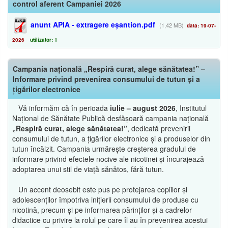
control aferent Campaniei 2026
anunt APIA - extragere eșantion.pdf
(1,42 MB)
data: 19-07-
2026
utilizator: 1
Campania națională „Respiră curat, alege sănătatea!” –
Informare privind prevenirea consumului de tutun și a
țigărilor electronice
Vă informăm că în perioada
iulie – august 2026
, Institutul
Național de Sănătate Publică desfășoară campania națională
„Respiră curat, alege sănătatea!”
, dedicată prevenirii
consumului de tutun, a țigărilor electronice și a produselor din
tutun încălzit. Campania urmărește creșterea gradului de
informare privind efectele nocive ale nicotinei și încurajează
adoptarea unui stil de viață sănătos, fără tutun.
Un accent deosebit este pus pe protejarea copiilor și
adolescenților împotriva inițierii consumului de produse cu
nicotină, precum și pe informarea părinților și a cadrelor
didactice cu privire la rolul pe care îl au în prevenirea acestui