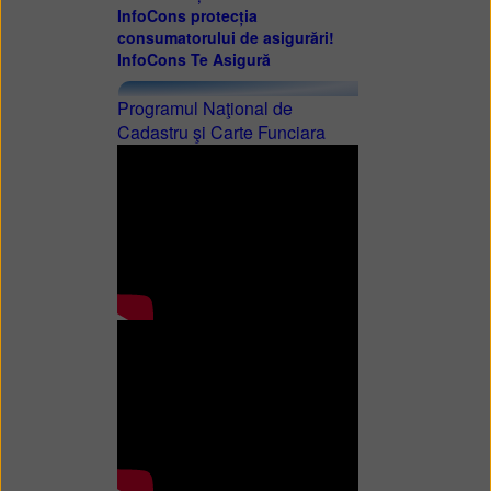
InfoCons protecția
consumatorului de asigurări!
InfoCons Te Asigură
Programul Naţional de
Cadastru şi Carte Funciara