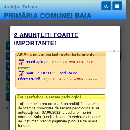
Judeţul Tulcea
PRIMĂRIA COMUNEI BAIA
Monitorul oficial local
2 ANUNŢURI FOARTE
IMPORTANTE!
STATUTUL UNITĂȚII ADMINISTRATIV-TERITORIALE
×
APIA - anunţ important în atenţia fermierilor
REGULAMENTELE PRIVIND PROCEDURILE ADMINISTRATIVE
anunt apia.pdf
(14,87 KB)
data: 14-07-2022
HOTĂRÂRILE AUTORITĂȚII DELIBERATIVE
utilizator: 1
marti - 19-07-2022 - sedinta de
DISPOZIȚIILE AUTORITĂȚII EXECUTIVE
informare.pdf
(17,30 KB)
data: 15-07-2022
utilizator:
1
DOCUMENTE ȘI INFORMAȚII FINANCIARE
ALTE DOCUMENTE
Anunţ referitor la seceta pedologică
Toţi fermierii care constată calamităţi în culturile
de toamnă provocate de seceta pedologică
sunt
Harta site
/
Monitorul oficial local
/
DOCUMENTE ȘI INFORMAȚII FINANCIARE
aşteptaţi azi, 07.06.2022
la sediul primariei
comunei Baia, judeţul Tulcea în vederea depunerii
de înştiinţări privind pagubele produse de acest
DOCUMENTE ȘI INFORMAȚII FINANCIARE
fenomen.