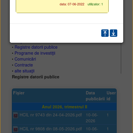
data: 07-06-2022
utilizator: 1
•
Proiecte de buget
•
Bugetul iniţial
•
Rectificări de buget
•
Situaţii trimestriale (dds)
•
Indicatori venituri-cheltuieli
•
Plăţi restante
•
Registre datorii publice
•
Programe de investiţii
•
Comunicări
•
Contracte
•
alte situaţii
Registre datorii publice
Fişier
Data
User
publicării
id
Anul 2026, trimestrul II
HCIL nr 9743 din 24-04-2026.pdf
10-06-
1
2026
HCIL nr 9808 din 08-05-2026.pdf
10-06-
1