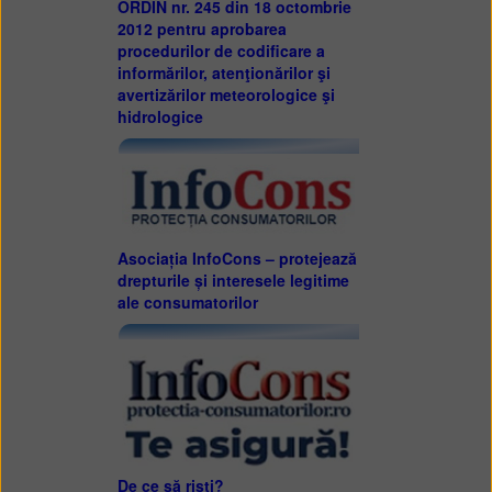
ORDIN nr. 245 din 18 octombrie
2012 pentru aprobarea
procedurilor de codificare a
informărilor, atenţionărilor şi
avertizărilor meteorologice şi
hidrologice
Asociația InfoCons – protejează
drepturile și interesele legitime
ale consumatorilor
De ce să riști?