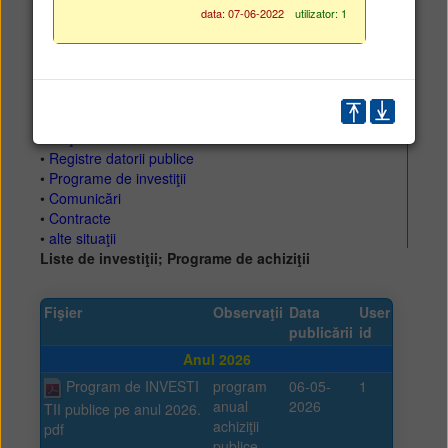
data: 07-06-2022
utilizator: 1
•
Proiecte de buget
•
Bugetul iniţial
•
Rectificări de buget
•
Situaţii trimestriale (dds)
•
Indicatori venituri-cheltuieli
•
Plăţi restante
•
Registre datorii publice
•
Programe de investiţii
•
Comunicări
•
Contracte
•
alte situaţii
Liste de investiţii; Programe de achiziţii
Fişier
Observaţii
Data
User
publicării
id
Anul 2026
Program de INVESTI
program
06-05-
1
anual
2026
TII publice pe anul 2026.
achiziţii
pdf
publice