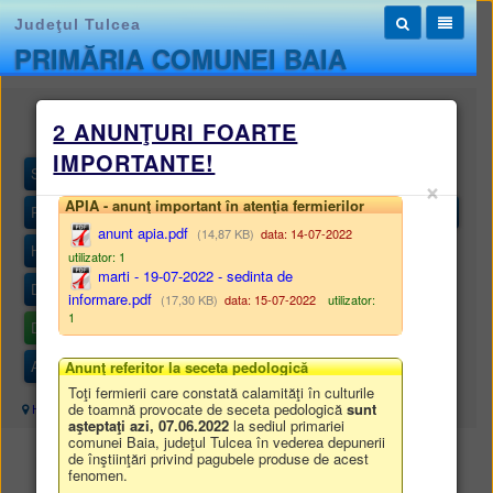
Judeţul Tulcea
PRIMĂRIA COMUNEI BAIA
Monitorul oficial local
2 ANUNŢURI FOARTE
IMPORTANTE!
STATUTUL UNITĂȚII ADMINISTRATIV-TERITORIALE
×
APIA - anunţ important în atenţia fermierilor
REGULAMENTELE PRIVIND PROCEDURILE ADMINISTRATIVE
anunt apia.pdf
(14,87 KB)
data: 14-07-2022
HOTĂRÂRILE AUTORITĂȚII DELIBERATIVE
utilizator: 1
marti - 19-07-2022 - sedinta de
DISPOZIȚIILE AUTORITĂȚII EXECUTIVE
informare.pdf
(17,30 KB)
data: 15-07-2022
utilizator:
1
DOCUMENTE ȘI INFORMAȚII FINANCIARE
ALTE DOCUMENTE
Anunţ referitor la seceta pedologică
Toţi fermierii care constată calamităţi în culturile
de toamnă provocate de seceta pedologică
sunt
Harta site
/
Monitorul oficial local
/
DOCUMENTE ȘI INFORMAȚII FINANCIARE
aşteptaţi azi, 07.06.2022
la sediul primariei
comunei Baia, judeţul Tulcea în vederea depunerii
de înştiinţări privind pagubele produse de acest
DOCUMENTE ȘI INFORMAȚII FINANCIARE
fenomen.