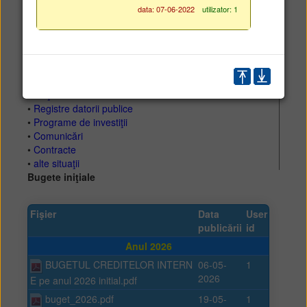
data: 07-06-2022
utilizator: 1
•
Proiecte de buget
•
Bugetul iniţial
•
Rectificări de buget
•
Situaţii trimestriale (dds)
•
Indicatori venituri-cheltuieli
•
Plăţi restante
•
Registre datorii publice
•
Programe de investiţii
•
Comunicări
•
Contracte
•
alte situaţii
Bugete iniţiale
Fişier
Data
User
publicării
id
Anul 2026
BUGETUL CREDITELOR INTERN
06-05-
1
2026
E pe anul 2026 initial.pdf
buget_2026.pdf
19-05-
1