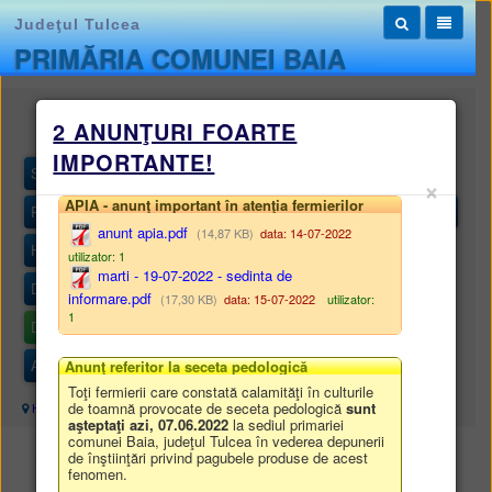
Judeţul Tulcea
PRIMĂRIA COMUNEI BAIA
Monitorul oficial local
2 ANUNŢURI FOARTE
IMPORTANTE!
STATUTUL UNITĂȚII ADMINISTRATIV-TERITORIALE
×
APIA - anunţ important în atenţia fermierilor
REGULAMENTELE PRIVIND PROCEDURILE ADMINISTRATIVE
anunt apia.pdf
(14,87 KB)
data: 14-07-2022
HOTĂRÂRILE AUTORITĂȚII DELIBERATIVE
utilizator: 1
marti - 19-07-2022 - sedinta de
DISPOZIȚIILE AUTORITĂȚII EXECUTIVE
informare.pdf
(17,30 KB)
data: 15-07-2022
utilizator:
1
DOCUMENTE ȘI INFORMAȚII FINANCIARE
ALTE DOCUMENTE
Anunţ referitor la seceta pedologică
Toţi fermierii care constată calamităţi în culturile
de toamnă provocate de seceta pedologică
sunt
Harta site
/
Monitorul oficial local
/
DOCUMENTE ȘI INFORMAȚII FINANCIARE
aşteptaţi azi, 07.06.2022
la sediul primariei
comunei Baia, judeţul Tulcea în vederea depunerii
de înştiinţări privind pagubele produse de acest
DOCUMENTE ȘI INFORMAȚII FINANCIARE
fenomen.