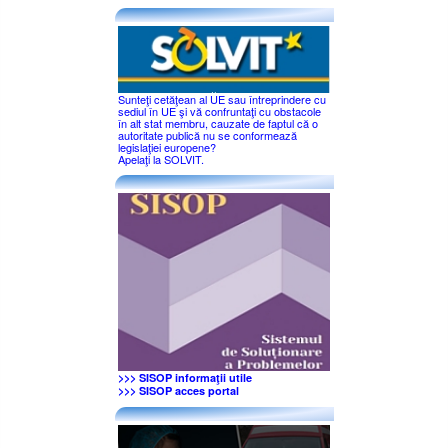
Sunteţi cetăţean al UE sau întreprindere cu
sediul în UE şi vă confruntaţi cu obstacole
în alt stat membru, cauzate de faptul că o
autoritate publică nu se conformează
legislaţiei europene?
Apelaţi la SOLVIT.
>>> SISOP informaţii utile
>>> SISOP acces portal