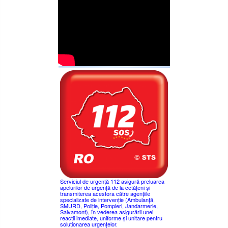
Serviciul de urgență 112 asigură preluarea
apelurilor de urgență de la cetățeni și
transmiterea acestora către agențiile
specializate de intervenție (Ambulanță,
SMURD, Poliție, Pompieri, Jandarmerie,
Salvamont), în vederea asigurării unei
reacții imediate, uniforme și unitare pentru
soluționarea urgențelor.