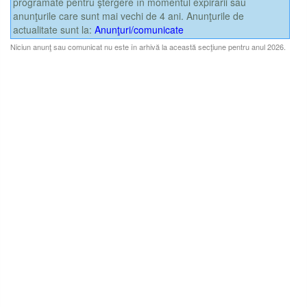
programate pentru ştergere în momentul expirării sau
anunţurile care sunt mai vechi de 4 ani. Anunţurile de
actualitate sunt la:
Anunţuri/comunicate
Niciun anunţ sau comunicat nu este în arhivă la această secţiune pentru anul 2026.