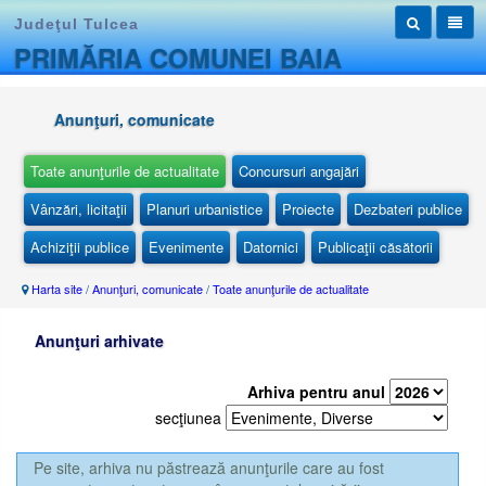
Judeţul Tulcea
PRIMĂRIA COMUNEI BAIA
Anunţuri, comunicate
Toate anunţurile de actualitate
Concursuri angajări
Vânzări, licitaţii
Planuri urbanistice
Proiecte
Dezbateri publice
Achiziţii publice
Evenimente
Datornici
Publicaţii căsătorii
Harta site
/
Anunţuri, comunicate
/
Toate anunţurile de actualitate
Anunţuri arhivate
Arhiva pentru anul
secţiunea
Pe site, arhiva nu păstrează anunţurile care au fost