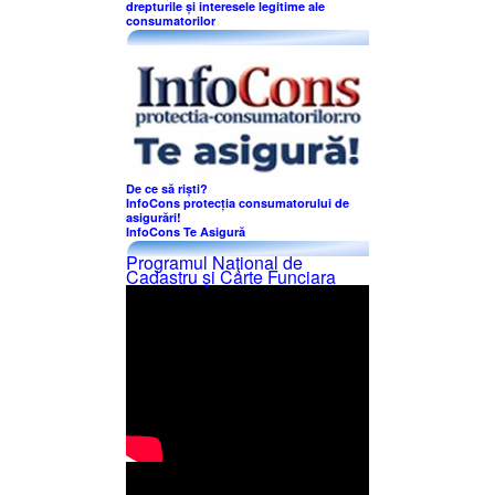
drepturile și interesele legitime ale
consumatorilor
De ce să riști?
InfoCons protecția consumatorului de
asigurări!
InfoCons Te Asigură
Programul Naţional de
Cadastru şi Carte Funciara