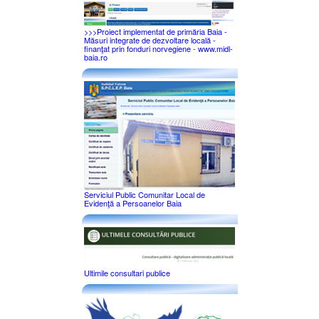
>>>Proiect implementat de primăria Baia -
Măsuri integrate de dezvoltare locală -
finanţat prin fonduri norvegiene - www.midl-
baia.ro
Serviciul Public Comunitar Local de
Evidenţă a Persoanelor Baia
Ultimile consultari publice