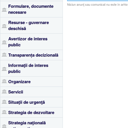
Niciun anunţ sau comunicat nu este în arhiv
Formulare, documente
necesare
Resurse - guvernare
deschisă
Avertizor de interes
public
Transparența decizională
Informaţii de interes
public
Organizare
Servicii
Situaţii de urgenţă
Strategia de dezvoltare
Strategia naţională