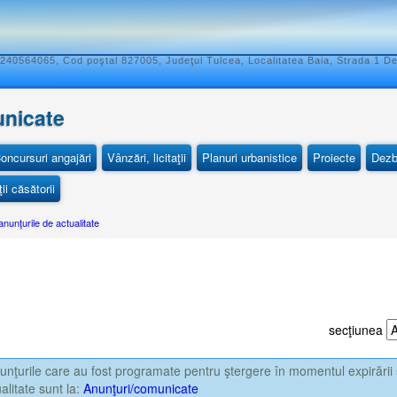
240564065, Cod poştal 827005, Judeţul Tulcea, Localitatea Baia, Strada 1 D
unicate
oncursuri angajări
Vânzări, licitaţii
Planuri urbanistice
Proiecte
Dezb
ii căsătorii
anunţurile de actualitate
secţiunea
nţurile care au fost programate pentru ştergere în momentul expirării 
alitate sunt la:
Anunţuri/comunicate