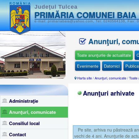
Judeţul Tulcea
PRIMĂRIA COMUNEI BAIA
e-mail: primariabaia@yahoo.com, Tel: 0240564138, Fax: 0
Anunţuri, com
Toate anunţurile de actualitate
C
Evenimente
Datornici
Publicaţ
Harta site
/
Anunţuri, comunicate
/
Toate 
Anunţuri arhivate
Administraţie
Anunţuri, comunicate
Consiliul local
Pe site, arhiva nu păstrează anu
Contact
vechi de 4 ani. Anunţurile de actu