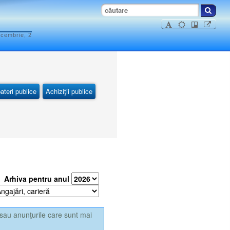
ecembrie, 2
ateri publice
Achiziţii publice
Arhiva pentru anul
sau anunţurile care sunt mai